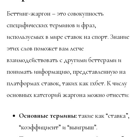
Беттинг-жаргон – это совокупность
специфических терминов и фраз,
используемых в мире ставок на спорт. Знание
этих слов поможет вам легче
взаимодействовать с другими беттерами и
понимать информацию, представленную на
платформах ставок, таких как 1хбет. К числу
основных категорий жаргона можно отнести:
Основные термины:
такие как “ставка”,
“коэффициент” и “выигрыш”.