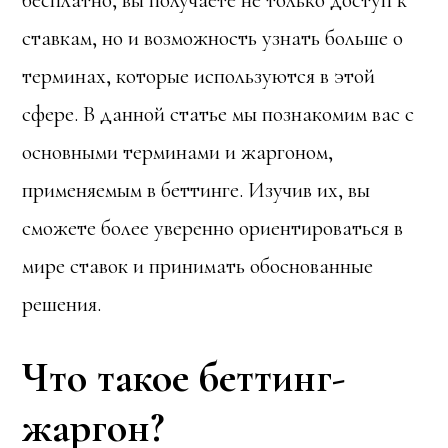
бесплатно, вы получаете не только доступ к
ставкам, но и возможность узнать больше о
терминах, которые используются в этой
сфере. В данной статье мы познакомим вас с
основными терминами и жаргоном,
применяемым в беттинге. Изучив их, вы
сможете более уверенно ориентироваться в
мире ставок и принимать обоснованные
решения.
Что такое беттинг-
жаргон?