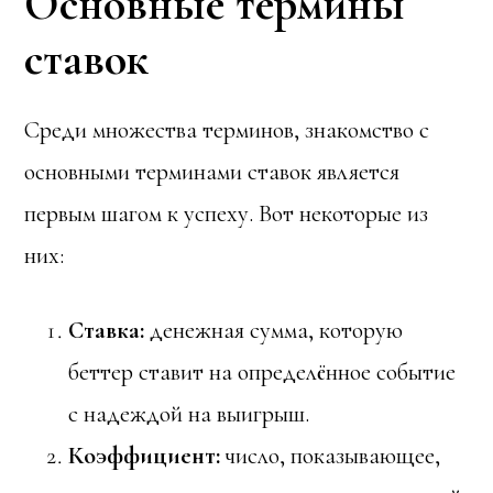
Основные термины
ставок
Среди множества терминов, знакомство с
основными терминами ставок является
первым шагом к успеху. Вот некоторые из
них:
Ставка:
денежная сумма, которую
беттер ставит на определённое событие
с надеждой на выигрыш.
Коэффициент:
число, показывающее,