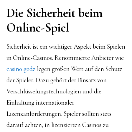
Die Sicherheit beim
Online-Spiel
Sicherheit ist ein wichtiger Aspekt beim Spielen
in Online-Casinos. Renommierte Anbieter wie
casino godz
legen großen Wert auf den Schutz
der Spieler. Dazu gehört der Einsatz von
Verschlüsselungstechnologien und die
Einhaltung internationaler
Lizenzanforderungen. Spieler sollten stets
darauf achten, in lizenzierten Casinos zu