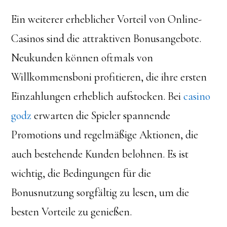
Ein weiterer erheblicher Vorteil von Online-
Casinos sind die attraktiven Bonusangebote.
Neukunden können oftmals von
Willkommensboni profitieren, die ihre ersten
Einzahlungen erheblich aufstocken. Bei
casino
godz
erwarten die Spieler spannende
Promotions und regelmäßige Aktionen, die
auch bestehende Kunden belohnen. Es ist
wichtig, die Bedingungen für die
Bonusnutzung sorgfältig zu lesen, um die
besten Vorteile zu genießen.