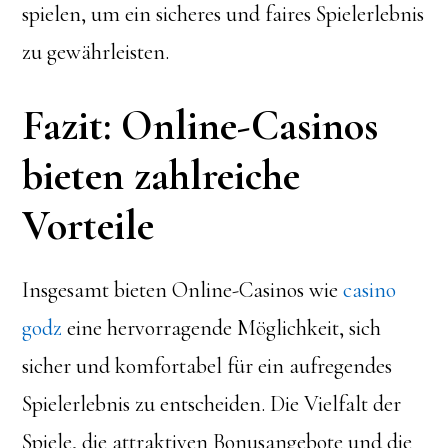
spielen, um ein sicheres und faires Spielerlebnis
zu gewährleisten.
Fazit: Online-Casinos
bieten zahlreiche
Vorteile
Insgesamt bieten Online-Casinos wie
casino
godz
eine hervorragende Möglichkeit, sich
sicher und komfortabel für ein aufregendes
Spielerlebnis zu entscheiden. Die Vielfalt der
Spiele, die attraktiven Bonusangebote und die