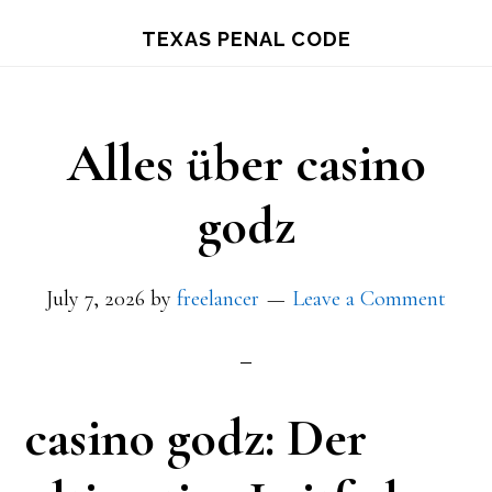
Skip
TEXAS PENAL CODE
to
main
content
Alles über casino
godz
July 7, 2026
by
freelancer
Leave a Comment
casino godz: Der