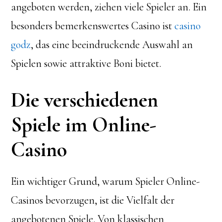
angeboten werden, ziehen viele Spieler an. Ein
besonders bemerkenswertes Casino ist
casino
godz
, das eine beeindruckende Auswahl an
Spielen sowie attraktive Boni bietet.
Die verschiedenen
Spiele im Online-
Casino
Ein wichtiger Grund, warum Spieler Online-
Casinos bevorzugen, ist die Vielfalt der
angebotenen Spiele. Von klassischen