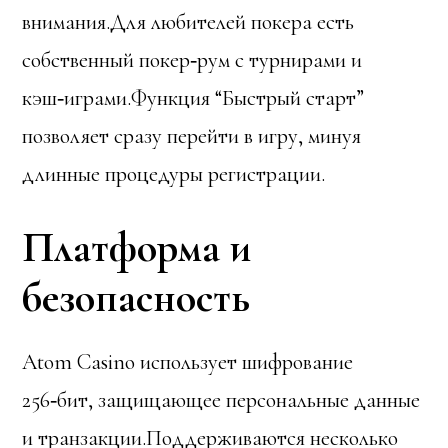
внимания.Для любителей покера есть
собственный покер‑рум с турнирами и
кэш‑играми.Функция “Быстрый старт”
позволяет сразу перейти в игру, минуя
длинные процедуры регистрации.
Платформа и
безопасность
Atom Casino использует шифрование
256‑бит, защищающее персональные данные
и транзакции.Поддерживаются несколько