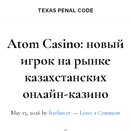
Skip
TEXAS PENAL CODE
to
main
content
Atom Casino: новый
игрок на рынке
казахстанских
онлайн-казино
May 13, 2026
by
freelancer
Leave a Comment