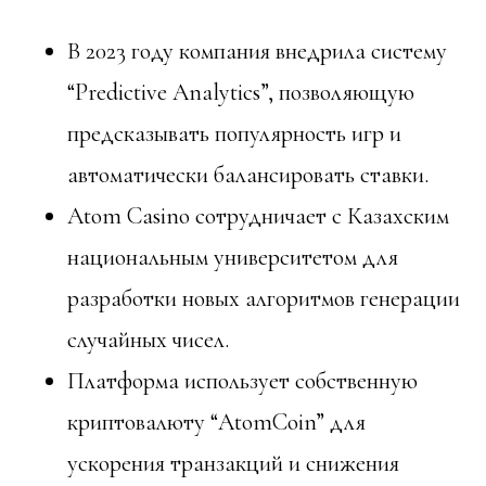
В 2023 году компания внедрила систему
“Predictive Analytics”, позволяющую
предсказывать популярность игр и
автоматически балансировать ставки.
Atom Casino сотрудничает с Казахским
национальным университетом для
разработки новых алгоритмов генерации
случайных чисел.
Платформа использует собственную
криптовалюту “AtomCoin” для
ускорения транзакций и снижения