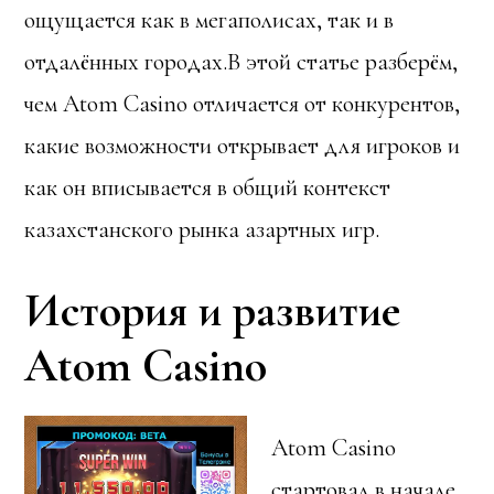
ощущается как в мегаполисах, так и в
отдалённых городах.В этой статье разберём,
чем Atom Casino отличается от конкурентов,
какие возможности открывает для игроков и
как он вписывается в общий контекст
казахстанского рынка азартных игр.
История и развитие
Atom Casino
Atom Casino
стартовал в начале