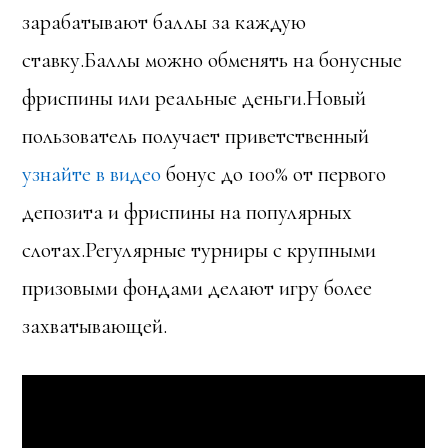
зарабатывают баллы за каждую
ставку.Баллы можно обменять на бонусные
фриспины или реальные деньги.Новый
пользователь получает приветственный
узнайте в видео
бонус до 100% от первого
депозита и фриспины на популярных
слотах.Регулярные турниры с крупными
призовыми фондами делают игру более
захватывающей.