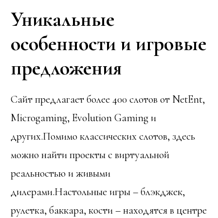
Уникальные
особенности и игровые
предложения
Сайт предлагает более 400 слотов от NetEnt,
Microgaming, Evolution Gaming и
других.Помимо классических слотов, здесь
можно найти проекты с виртуальной
реальностью и живыми
дилерами.Настольные игры – блэкджек,
рулетка, баккара, кости – находятся в центре