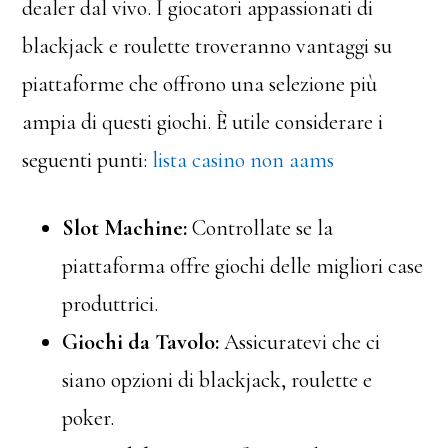
dealer dal vivo. I giocatori appassionati di
blackjack e roulette troveranno vantaggi su
piattaforme che offrono una selezione più
ampia di questi giochi. È utile considerare i
seguenti punti:
lista casino non aams
Slot Machine:
Controllate se la
piattaforma offre giochi delle migliori case
produttrici.
Giochi da Tavolo:
Assicuratevi che ci
siano opzioni di blackjack, roulette e
poker.