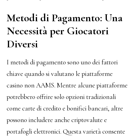
Metodi di Pagamento: Una
Necessità per Giocatori
Diversi
I metodi di pagamento sono uno dei fattori
chiave quando si valutano le piattaforme
casino non AAMS. Mentre alcune piattaforme
potrebbero offrire solo opzioni tradizionali
come carte di credito e bonifici bancari, altre
possono includere anche criptovalute e
portafogli elettronici. Questa varietà consente