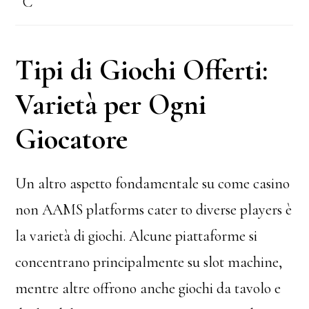
C
Tipi di Giochi Offerti:
Varietà per Ogni
Giocatore
Un altro aspetto fondamentale su come casino
non AAMS platforms cater to diverse players è
la varietà di giochi. Alcune piattaforme si
concentrano principalmente su slot machine,
mentre altre offrono anche giochi da tavolo e