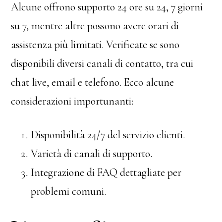
Alcune offrono supporto 24 ore su 24, 7 giorni
su 7, mentre altre possono avere orari di
assistenza più limitati. Verificate se sono
disponibili diversi canali di contatto, tra cui
chat live, email e telefono. Ecco alcune
considerazioni importunanti:
Disponibilità 24/7 del servizio clienti.
Varietà di canali di supporto.
Integrazione di FAQ dettagliate per
problemi comuni.