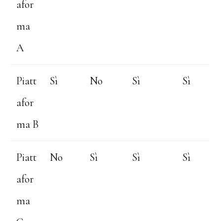
afor
ma
A
Piatt
Sì
No
Sì
Sì
afor
ma B
Piatt
No
Sì
Sì
Sì
afor
ma