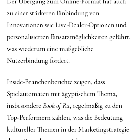
Der Übergang zum Online-Format hat auch
zu einer stärkeren Einbindung von
Innovationen wie Live-Dealer-Optionen und
personalisierten Einsatzmöglichkeiten geführt,
was wiederum eine maßgebliche
Nutzerbindung fördert.
Inside-Branchenberichte zeigen, dass
Spielautomaten mit ägyptischem Thema,
insbesondere
Book of Ra
, regelmäßig zu den
Top-Performern zählen, was die Bedeutung
kultureller Themen in der Marketingstrategie