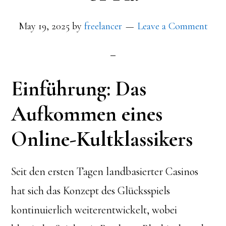
May 19, 2025
by
freelancer
Leave a Comment
Einführung: Das
Aufkommen eines
Online-Kultklassikers
Seit den ersten Tagen landbasierter Casinos
hat sich das Konzept des Glücksspiels
kontinuierlich weiterentwickelt, wobei