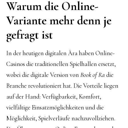
Warum die Online-
Variante mehr denn je
gefragt ist
In der heutigen digitalen Ära haben Online-
Casinos die traditionellen Spielhallen ersetzt,
wobei die digitale Version von
Book of Ra
die
Branche revolutioniert hat. Die Vorteile liegen
auf der Hand: Verfügbarkeit, Komfort,
vielfältige Einsatzmöglichkeiten und die
Möglichkeit, Spielverläufe nachzuvollziehen.