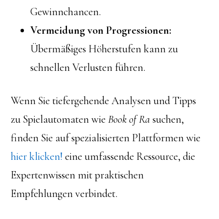
Gewinnchancen.
Vermeidung von Progressionen:
Übermäßiges Höherstufen kann zu
schnellen Verlusten führen.
Wenn Sie tiefergehende Analysen und Tipps
zu Spielautomaten wie
Book of Ra
suchen,
finden Sie auf spezialisierten Plattformen wie
hier klicken!
eine umfassende Ressource, die
Expertenwissen mit praktischen
Empfehlungen verbindet.