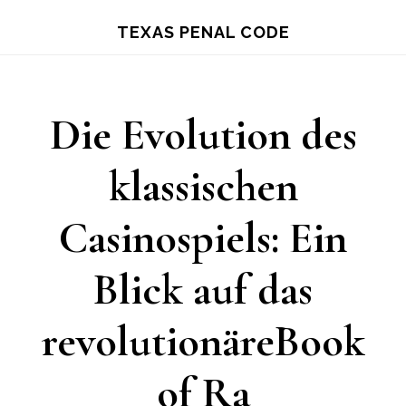
Skip
TEXAS PENAL CODE
to
main
content
Die Evolution des
klassischen
Casinospiels: Ein
Blick auf das
revolutionäreBook
of Ra