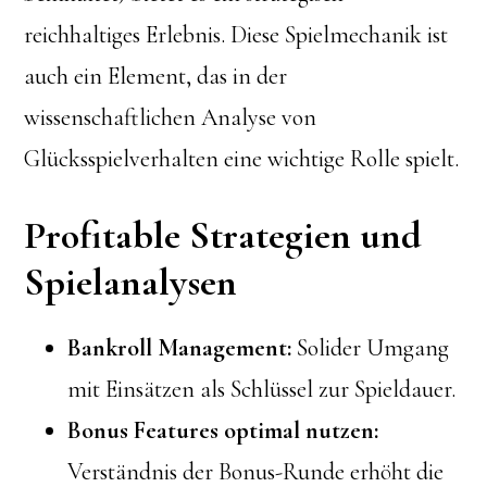
reichhaltiges Erlebnis. Diese Spielmechanik ist
auch ein Element, das in der
wissenschaftlichen Analyse von
Glücksspielverhalten eine wichtige Rolle spielt.
Profitable Strategien und
Spielanalysen
Bankroll Management:
Solider Umgang
mit Einsätzen als Schlüssel zur Spieldauer.
Bonus Features optimal nutzen:
Verständnis der Bonus-Runde erhöht die