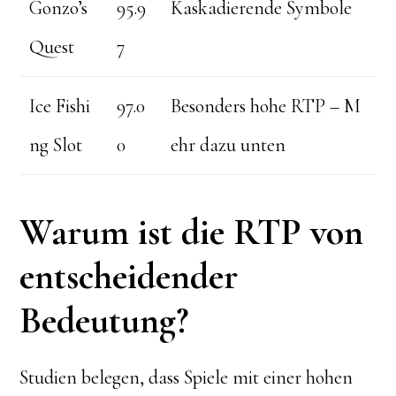
Gonzo’s
95.9
Kaskadierende Symbole
Quest
7
Ice Fishi
97.0
Besonders hohe RTP – M
ng Slot
0
ehr dazu unten
Warum ist die RTP von
entscheidender
Bedeutung?
Studien belegen, dass Spiele mit einer hohen