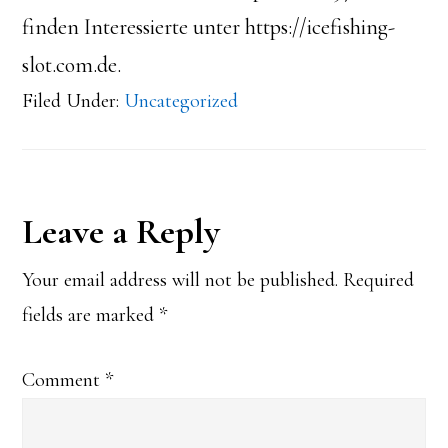
finden Interessierte unter https://icefishing-
slot.com.de.
Filed Under:
Uncategorized
Reader
Leave a Reply
Interactions
Your email address will not be published.
Required
fields are marked
*
Comment
*