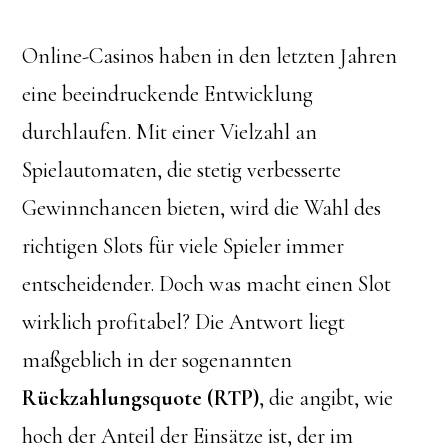
Online-Casinos haben in den letzten Jahren
eine beeindruckende Entwicklung
durchlaufen. Mit einer Vielzahl an
Spielautomaten, die stetig verbesserte
Gewinnchancen bieten, wird die Wahl des
richtigen Slots für viele Spieler immer
entscheidender. Doch was macht einen Slot
wirklich profitabel? Die Antwort liegt
maßgeblich in der sogenannten
Rückzahlungsquote (RTP)
, die angibt, wie
hoch der Anteil der Einsätze ist, der im