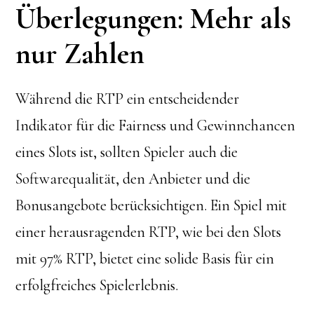
Überlegungen: Mehr als
nur Zahlen
Während die RTP ein entscheidender
Indikator für die Fairness und Gewinnchancen
eines Slots ist, sollten Spieler auch die
Softwarequalität, den Anbieter und die
Bonusangebote berücksichtigen. Ein Spiel mit
einer herausragenden RTP, wie bei den Slots
mit 97% RTP, bietet eine solide Basis für ein
erfolgfreiches Spielerlebnis.