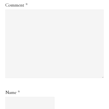
Comment
*
Name
*