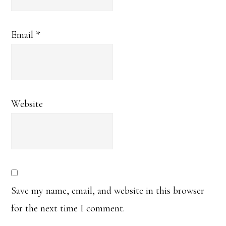
Email
*
Website
Save my name, email, and website in this browser
for the next time I comment.