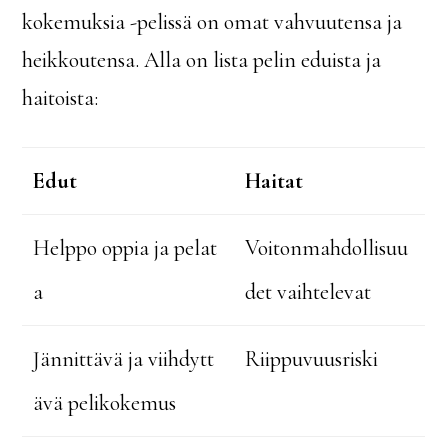
kokemuksia -pelissä on omat vahvuutensa ja
heikkoutensa. Alla on lista pelin eduista ja
haitoista:
Edut
Haitat
Helppo oppia ja pelat
Voitonmahdollisuu
a
det vaihtelevat
Jännittävä ja viihdytt
Riippuvuusriski
ävä pelikokemus