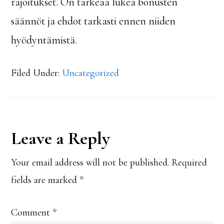
rajoitukset. On tärkeää lukea bonusten
säännöt ja ehdot tarkasti ennen niiden
hyödyntämistä.
Filed Under:
Uncategorized
Reader
Leave a Reply
Interactions
Your email address will not be published.
Required
fields are marked
*
Comment
*