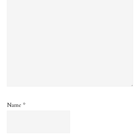
Name
*