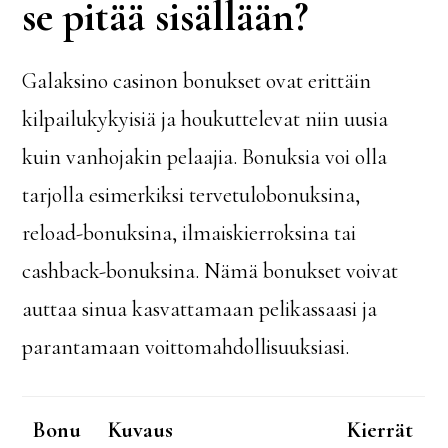
se pitää sisällään?
Galaksino casinon bonukset ovat erittäin
kilpailukykyisiä ja houkuttelevat niin uusia
kuin vanhojakin pelaajia. Bonuksia voi olla
tarjolla esimerkiksi tervetulobonuksina,
reload-bonuksina, ilmaiskierroksina tai
cashback-bonuksina. Nämä bonukset voivat
auttaa sinua kasvattamaan pelikassaasi ja
parantamaan voittomahdollisuuksiasi.
Bonu
Kuvaus
Kierrät