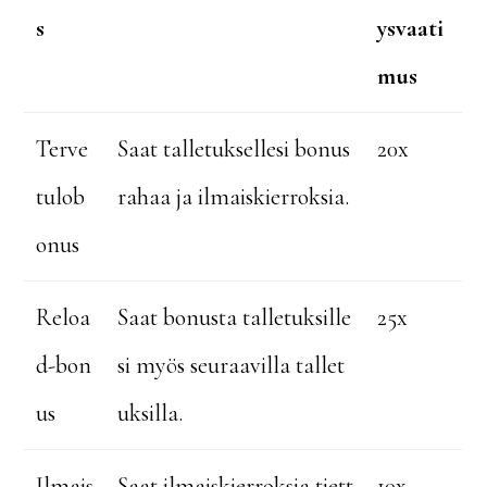
s
ysvaati
mus
Terve
Saat talletuksellesi bonus
20x
tulob
rahaa ja ilmaiskierroksia.
onus
Reloa
Saat bonusta talletuksille
25x
d-bon
si myös seuraavilla tallet
us
uksilla.
Ilmais
Saat ilmaiskierroksia tiett
10x