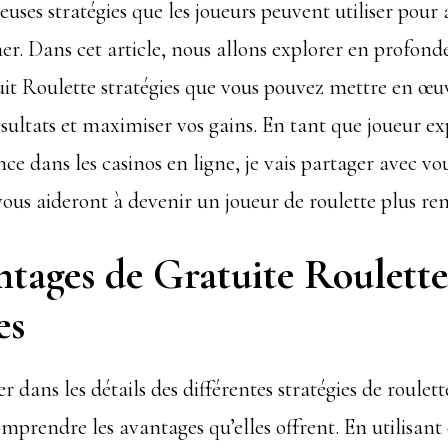
uses stratégies que les joueurs peuvent utiliser pour
r. Dans cet article, nous allons explorer en profonde
tuit Roulette stratégies que vous pouvez mettre en œu
sultats et
maximiser vos gains. En tant que joueur e
nce dans les casinos en ligne, je vais partager avec vou
vous aideront à devenir un joueur de roulette plus ren
ntages de Gratuite Roulette
es
dans les détails des différentes stratégies de roulette,
prendre les avantages qu’elles offrent. En utilisant 