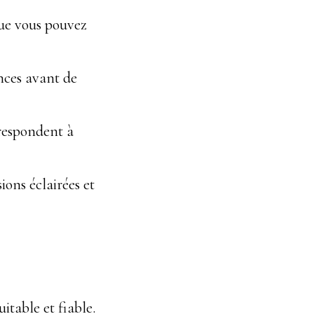
que vous pouvez
nces avant de
rrespondent à
ons éclairées et
uitable et fiable.