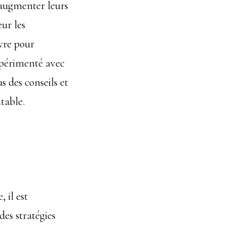
 augmenter leurs
ur les
vre pour
xpérimenté avec
s des conseils et
table.
 il est
des stratégies