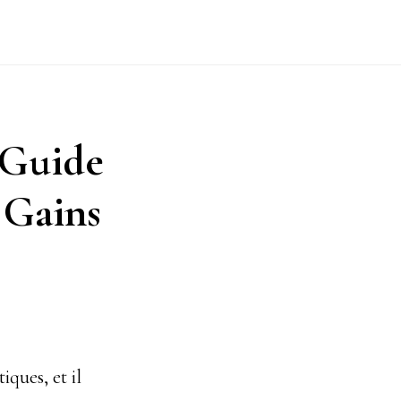
 Guide
 Gains
iques, et il