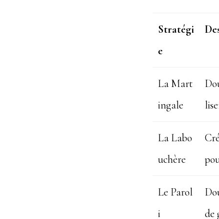
Stratégi
De
e
La Mart
Dou
ingale
lis
La Labo
Cré
uchère
pou
Le Parol
Dou
i
de 