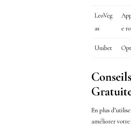
LeoVeg
App
as
e ro
Unibet
Opt
Conseils
Gratuit
En plus d’utilis
améliorer votre 