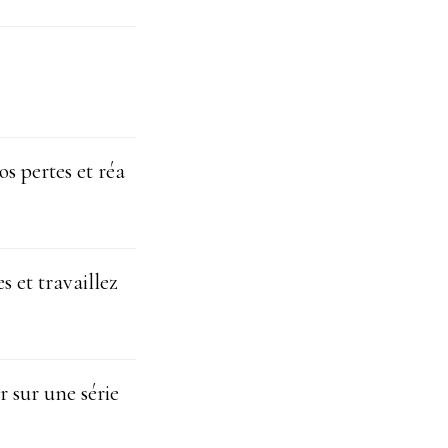
s pertes et réa
 et travaillez
r sur une série