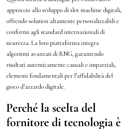
approccio allo sviluppo di slot machine digitali,
offrendo solution altamente personalizzabili e
conformi agli standard internazionali di
sicurezza. La loro piattaforma integra
algoritmi avanzati di RNG, garantendo
risultati autenticamente casuali e imparziali,
elementi fondamentali per l’affidabilità del
gioco d’azzardo digitale.
Perché la scelta del
fornitore di tecnologia è