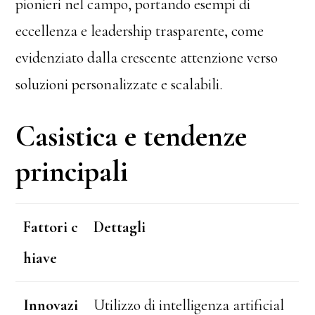
pionieri nel campo, portando esempi di
eccellenza e leadership trasparente, come
evidenziato dalla crescente attenzione verso
soluzioni personalizzate e scalabili.
Casistica e tendenze
principali
Fattori c
Dettagli
hiave
Innovazi
Utilizzo di intelligenza artificial