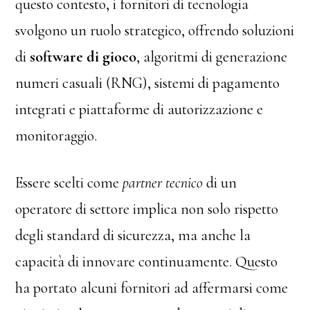
questo contesto, i fornitori di tecnologia
svolgono un ruolo strategico, offrendo soluzioni
di
software di gioco
, algoritmi di generazione
numeri casuali (RNG), sistemi di pagamento
integrati e piattaforme di autorizzazione e
monitoraggio.
Essere scelti come
partner tecnico
di un
operatore di settore implica non solo rispetto
degli standard di sicurezza, ma anche la
capacità di innovare continuamente. Questo
ha portato alcuni fornitori ad affermarsi come