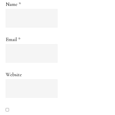
Name
*
Email
*
Website