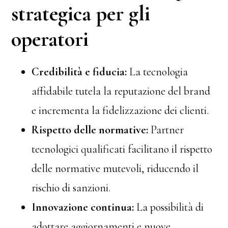
strategica per gli
operatori
Credibilità e fiducia:
La tecnologia
affidabile tutela la reputazione del brand
e incrementa la fidelizzazione dei clienti.
Rispetto delle normative:
Partner
tecnologici qualificati facilitano il rispetto
delle normative mutevoli, riducendo il
rischio di sanzioni.
Innovazione continua:
La possibilità di
adottare aggiornamenti e nuove