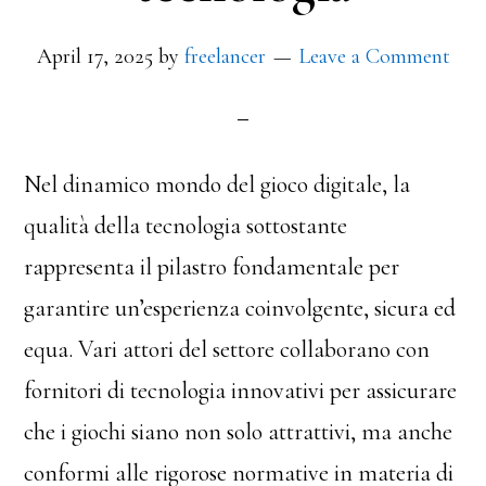
April 17, 2025
by
freelancer
Leave a Comment
Nel dinamico mondo del gioco digitale, la
qualità della tecnologia sottostante
rappresenta il pilastro fondamentale per
garantire un’esperienza coinvolgente, sicura ed
equa. Vari attori del settore collaborano con
fornitori di tecnologia innovativi per assicurare
che i giochi siano non solo attrattivi, ma anche
conformi alle rigorose normative in materia di