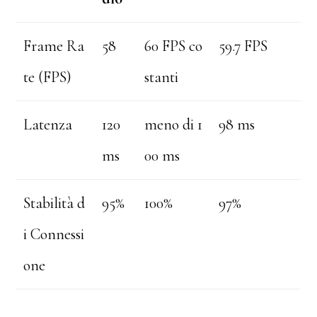
Frame Ra
58
60 FPS co
59.7 FPS
te (FPS)
stanti
Latenza
120
meno di 1
98 ms
ms
00 ms
Stabilità d
95%
100%
97%
i Connessi
one