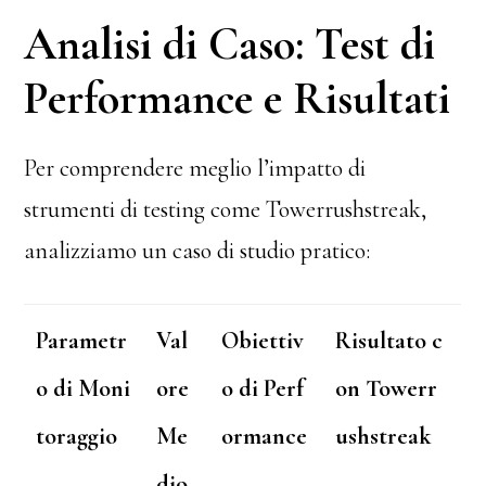
Analisi di Caso: Test di
Performance e Risultati
Per comprendere meglio l’impatto di
strumenti di testing come Towerrushstreak,
analizziamo un caso di studio pratico:
Parametr
Val
Obiettiv
Risultato c
o di Moni
ore
o di Perf
on Towerr
toraggio
Me
ormance
ushstreak
dio