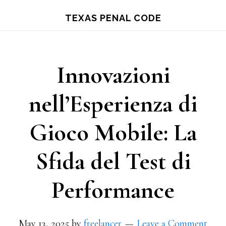
Skip
TEXAS PENAL CODE
to
main
content
Innovazioni
nell’Esperienza di
Gioco Mobile: La
Sfida del Test di
Performance
May 13, 2025
by
freelancer
Leave a Comment