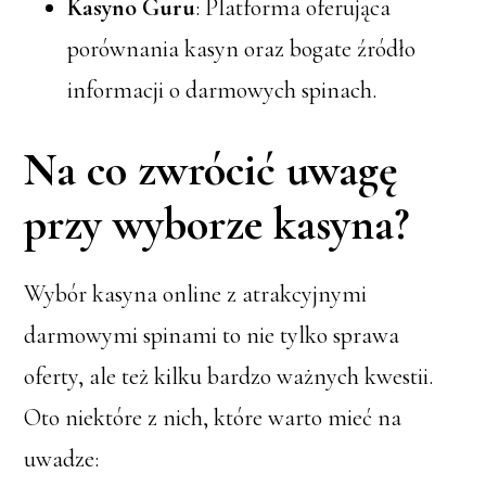
Kasyno Guru
: Platforma oferująca
porównania kasyn oraz bogate źródło
informacji o darmowych spinach.
Na co zwrócić uwagę
przy wyborze kasyna?
Wybór kasyna online z atrakcyjnymi
darmowymi spinami to nie tylko sprawa
oferty, ale też kilku bardzo ważnych kwestii.
Oto niektóre z nich, które warto mieć na
uwadze: