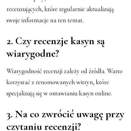
recenzujących, które regularnie aktualizują
swoje informacje na ten temat.
2. Czy recenzje kasyn są
wiarygodne?
Wiarygodność recenzji zależy od źródła. Warto
korzystać z renomowanych witryn, które
specjalizują się w omawianiu kasyn online.
3. Na co zwrócić uwagę przy
czytaniu recenzji?