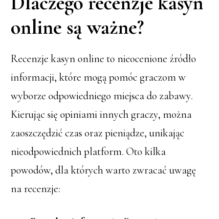
Dlaczego recenzje kasyn
online są ważne?
Recenzje kasyn online to nieocenione źródło
informacji, które mogą pomóc graczom w
wyborze odpowiedniego miejsca do zabawy.
Kierując się opiniami innych graczy, można
zaoszczędzić czas oraz pieniądze, unikając
nieodpowiednich platform. Oto kilka
powodów, dla których warto zwracać uwagę
na recenzje: