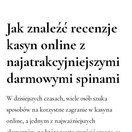
Jak znaleźć recenzje
kasyn online z
najatrakcyjniejszymi
darmowymi spinami
W dzisiejszych czasach, wiele osób szuka
sposobów na korzystne zagranie w kasyna
online, a jednym z najważniejszych