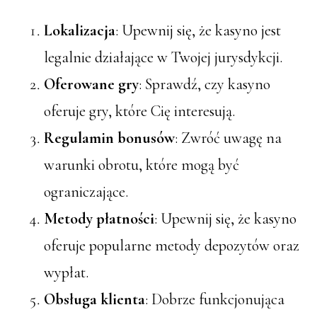
Lokalizacja
: Upewnij się, że kasyno jest
legalnie działające w Twojej jurysdykcji.
Oferowane gry
: Sprawdź, czy kasyno
oferuje gry, które Cię interesują.
Regulamin bonusów
: Zwróć uwagę na
warunki obrotu, które mogą być
ograniczające.
Metody płatności
: Upewnij się, że kasyno
oferuje popularne metody depozytów oraz
wypłat.
Obsługa klienta
: Dobrze funkcjonująca