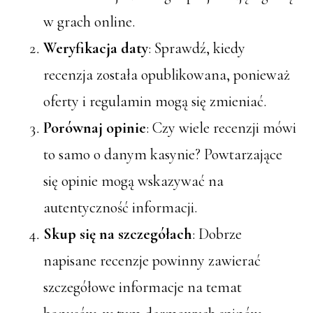
w grach online.
Weryfikacja daty
: Sprawdź, kiedy
recenzja została opublikowana, ponieważ
oferty i regulamin mogą się zmieniać.
Porównaj opinie
: Czy wiele recenzji mówi
to samo o danym kasynie? Powtarzające
się opinie mogą wskazywać na
autentyczność informacji.
Skup się na szczegółach
: Dobrze
napisane recenzje powinny zawierać
szczegółowe informacje na temat