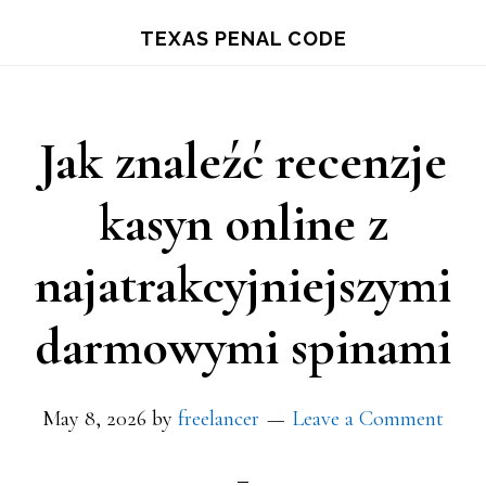
Skip
TEXAS PENAL CODE
to
main
content
Jak znaleźć recenzje
kasyn online z
najatrakcyjniejszymi
darmowymi spinami
May 8, 2026
by
freelancer
Leave a Comment