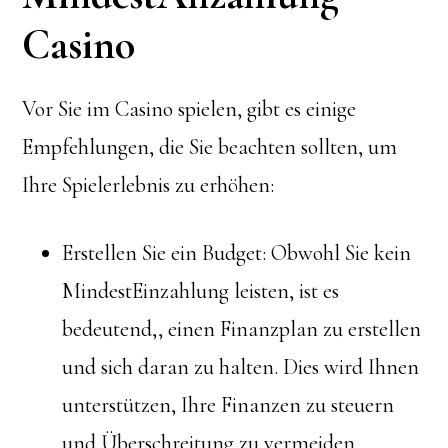
Casino
Vor Sie im Casino spielen, gibt es einige
Empfehlungen, die Sie beachten sollten, um
Ihre Spielerlebnis zu erhöhen:
Erstellen Sie ein Budget: Obwohl Sie kein
MindestEinzahlung leisten, ist es
bedeutend,, einen Finanzplan zu erstellen
und sich daran zu halten. Dies wird Ihnen
unterstützen, Ihre Finanzen zu steuern
und Überschreitung zu vermeiden.