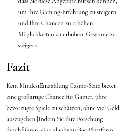
dass Sie diese Angebote nutzen können,
um Ihre Gaming-Erfahrung zu steigern
und Ihre Chancen zu erhöhen.
Möglichkeiten zu erhöhen. Gewinne zu
steigern.
Fazit
Kein MindestEinzahlung Casino-Seite bietet
eine großartige Chance für Gamer, {ihre
bevorzugte Spiele zu schätzen, ohne viel Geld
auszugeben.{Indem Sie Ihre Forschung
durchführen, eine glaubwürdige Plattform