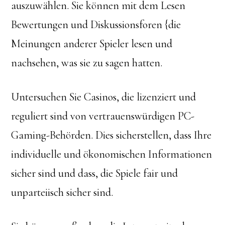
auszuwählen. Sie können mit dem Lesen
Bewertungen und Diskussionsforen {die
Meinungen anderer Spieler lesen und
nachsehen, was sie zu sagen hatten.
Untersuchen Sie Casinos, die lizenziert und
reguliert sind von vertrauenswürdigen PC-
Gaming-Behörden. Dies sicherstellen, dass Ihre
individuelle und ökonomischen Informationen
sicher sind und dass, die Spiele fair und
unparteiisch sicher sind.