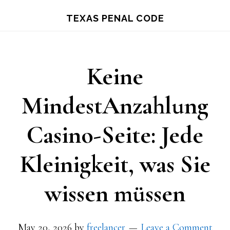
Skip
TEXAS PENAL CODE
to
main
content
Keine
MindestAnzahlung
Casino-Seite: Jede
Kleinigkeit, was Sie
wissen müssen
May 20, 2026
by
freelancer
Leave a Comment