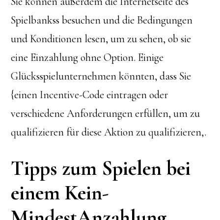
Sie können außerdem die Internetseite des
Spielbankss besuchen und die Bedingungen
und Konditionen lesen, um zu sehen, ob sie
eine Einzahlung ohne Option. Einige
Glücksspielunternehmen könnten, dass Sie
{einen Incentive-Code eintragen oder
verschiedene Anforderungen erfüllen, um zu
qualifizieren für diese Aktion zu qualifizieren,.
Tipps zum Spielen bei
einem Kein-
MindestAnzahlung