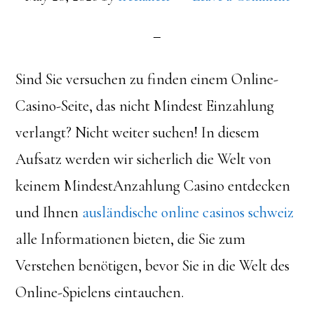
Sind Sie versuchen zu finden einem Online-
Casino-Seite, das nicht Mindest Einzahlung
verlangt? Nicht weiter suchen! In diesem
Aufsatz werden wir sicherlich die Welt von
keinem MindestAnzahlung Casino entdecken
und Ihnen
ausländische online casinos schweiz
alle Informationen bieten, die Sie zum
Verstehen benötigen,
bevor Sie in die Welt des
Online-Spielens eintauchen.