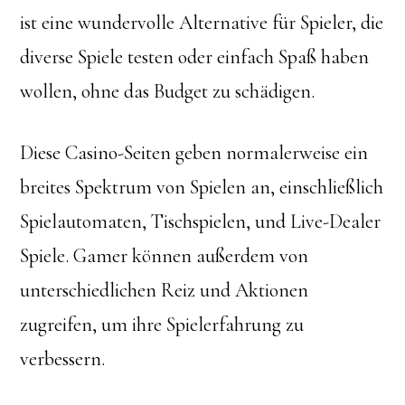
ist eine wundervolle Alternative für Spieler, die
diverse Spiele testen oder einfach Spaß haben
wollen, ohne das Budget zu schädigen.
Diese Casino-Seiten geben normalerweise ein
breites Spektrum von Spielen an, einschließlich
Spielautomaten, Tischspielen, und Live-Dealer
Spiele. Gamer können außerdem von
unterschiedlichen Reiz und Aktionen
zugreifen, um ihre Spielerfahrung zu
verbessern.