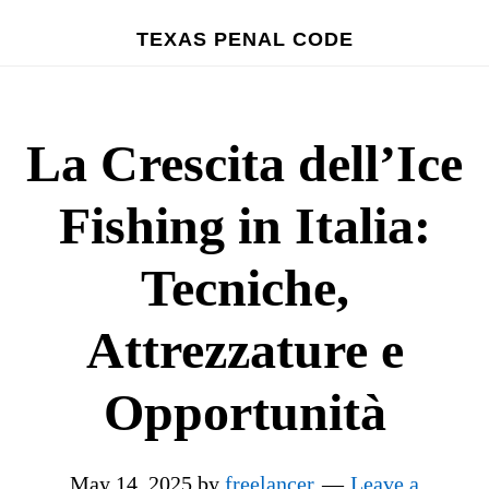
Skip
TEXAS PENAL CODE
to
main
content
La Crescita dell’Ice
Fishing in Italia:
Tecniche,
Attrezzature e
Opportunità
May 14, 2025
by
freelancer
Leave a