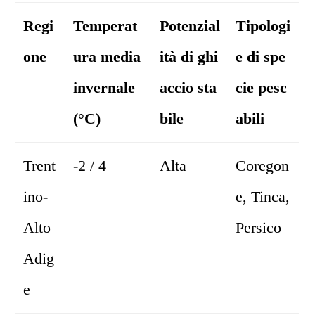
Regi
Temperat
Potenzial
Tipologi
one
ura media
ità di ghi
e di spe
invernale
accio sta
cie pesc
(°C)
bile
abili
Trent
-2 / 4
Alta
Coregon
ino-
e, Tinca,
Alto
Persico
Adig
e