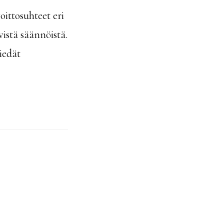
oittosuhteet eri
vistä säännöistä.
iedät