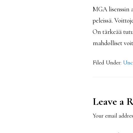
MGA lisenssin al
peleissä. Voitto
On tärkeää tutu
mahdolliset voi
Filed Under:
Unc
Reader
Leave a 
Interact
Your email addres