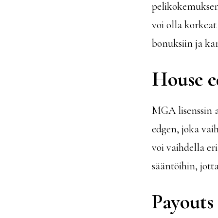
pelikokemuksen, 
voi olla korkea
bonuksiin ja ka
House e
MGA lisenssin al
edgen, joka vaih
voi vaihdella er
sääntöihin, jott
Payouts