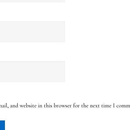
il, and website in this browser for the next time I comm