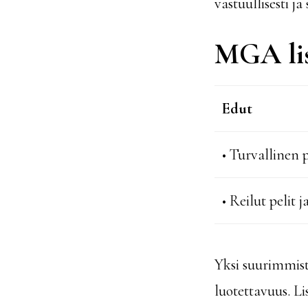
vastuullisesti j
MGA lise
Edut
• Turvallinen 
• Reilut pelit 
Yksi suurimmist
luotettavuus. L