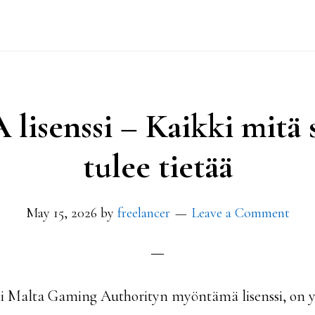
lisenssi – Kaikki mitä 
tulee tietää
May 15, 2026
by
freelancer
Leave a Comment
li Malta Gaming Authorityn myöntämä lisenssi, on y