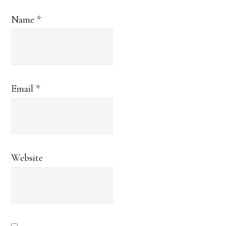
Name
*
Email
*
Website