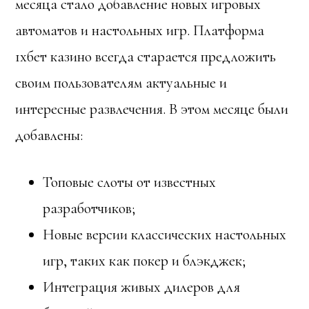
месяца стало добавление новых игровых
автоматов и настольных игр. Платформа
1хбет казино всегда старается предложить
своим пользователям актуальные и
интересные развлечения. В этом месяце были
добавлены:
Топовые слоты от известных
разработчиков;
Новые версии классических настольных
игр, таких как покер и блэкджек;
Интеграция живых дилеров для