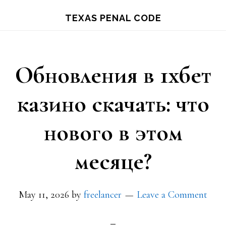
Skip
TEXAS PENAL CODE
to
main
content
Обновления в 1хбет
казино скачать: что
нового в этом
месяце?
May 11, 2026
by
freelancer
Leave a Comment