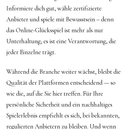
Informiere dich gut, wähle zertifizierte
Anbieter und spiele mit Bewusstsein – denn
das Online-Glücksspiel ist mehr als nur
Unterhaltung; es ist eine Verantwortung, die
jeder Einzelne trägt.
Während die Branche weiter wächst, bleibt die
Qualität der Plattformen entscheidend — so
wie die, auf die Sie hier treffen. Für Ihre
persönliche Sicherheit und ein nachhaltiges
Spielerlebnis empfiehlt es sich, bei bekannten,
regulierten Anbietern zu bleiben. Und wenn