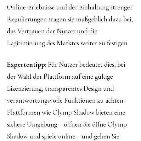
Online-Erlebnisse und der Einhaltung strenger
Regulierungen tragen sie maßgeblich dazu bei,
das Vertrauen der Nutzer und die
Legitimierung des Marktes weiter zu festigen.
Expertentipp:
Für Nutzer bedeutet dies, bei
der Wahl der Plattform auf eine gültige
Lizenzierung, transparentes Design und
verantwortungsvolle Funktionen zu achten.
Plattformen wie Olymp Shadow bieten eine
sichere Umgebung – öffnen Sie öffne Olymp
Shadow und spiele online – und gehen Sie