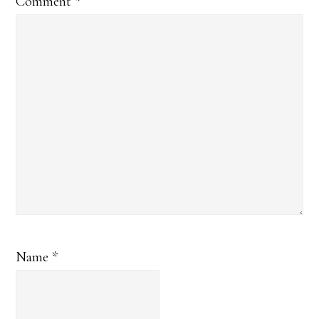
Comment
*
Name
*