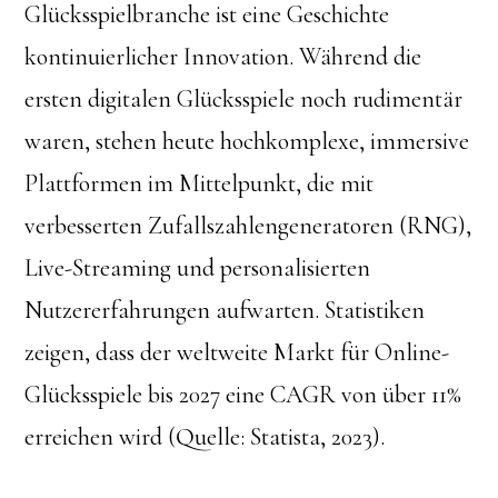
Glücksspielbranche ist eine Geschichte
kontinuierlicher Innovation. Während die
ersten digitalen Glücksspiele noch rudimentär
waren, stehen heute hochkomplexe, immersive
Plattformen im Mittelpunkt, die mit
verbesserten Zufallszahlengeneratoren (RNG),
Live-Streaming und personalisierten
Nutzererfahrungen aufwarten. Statistiken
zeigen, dass der weltweite Markt für Online-
Glücksspiele bis 2027 eine CAGR von über 11%
erreichen wird (Quelle: Statista, 2023).