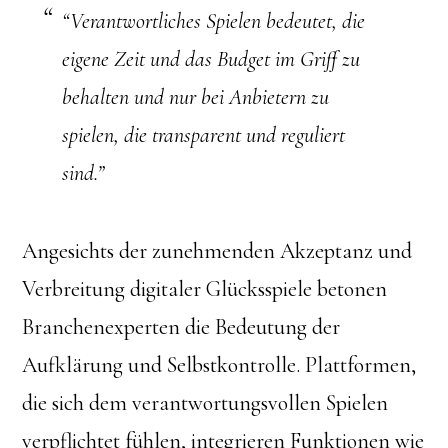
“Verantwortliches Spielen bedeutet, die
eigene Zeit und das Budget im Griff zu
behalten und nur bei Anbietern zu
spielen, die transparent und reguliert
sind.”
Angesichts der zunehmenden Akzeptanz und
Verbreitung digitaler Glücksspiele betonen
Branchenexperten die Bedeutung der
Aufklärung und Selbstkontrolle. Plattformen,
die sich dem verantwortungsvollen Spielen
verpflichtet fühlen, integrieren Funktionen wie