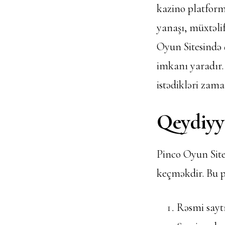
kazino platforma
yanaşı, müxtəli
Oyun Sitesində 
imkanı yaradır. 
istədikləri zama
Qeydiyy
Pinco Oyun Sit
keçməkdir. Bu 
Rəsmi sayt