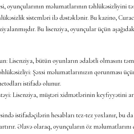
si, oyunçularının məlumatlarının təhlükəsizliyini 
lükəsizlik sistemləri ilə dəstəklənir. Bu kazino, Cur
nziyalanmışdır. Bu lisenziya, oyunçular üçün aşağıdak
un: Lisenziya, bütün oyunların ədalətli olmasını təmi
hlükəsizliyi: Şəxsi məlumatlarınızın qorunması üçü
etodları istifadə olunur.
təyi: Lisenziya, müştəri xidmətlərinin keyfiyyətini art
ində istifadəçilərin hesabları tez-tez yoxlanır, bu da
i artırır. Əlavə olaraq, oyunçuların öz məlumatları