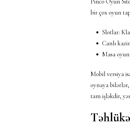
Pinco Oyun Site
bir çox oyun tap
Slotlar: Kl
Canlı kazin
Masa oyunla
Mobil versiya isə
oynaya bilərlər
tam işləkdir, y
Təhlükəs