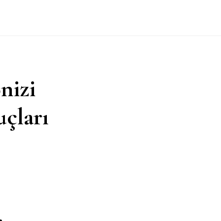
nizi
çları