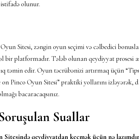
istifadə olunur.
Oyun Sitesi, zəngin oyun seçimi və cəlbedici bonusla
ir platformadır. Tələb olunan qeydiyyat prosesi a
lıq təmin edir. Oyun təcrübənizi artırmaq üçün “Tip
on Pinco Oyun Sitesi” praktiki yollarını izləyərək, d
olmağı bacaracaqsınız.
Soruşulan Suallar
 Sitesində qeydiyyatdan keçmək üçün nə lazımdı