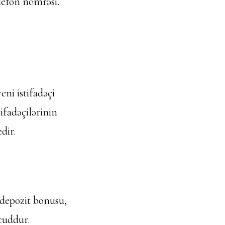
lefon nömrəsi.
eni istifadəçi
ifadəçilərinin
dir.
 depozit bonusu,
cuddur.