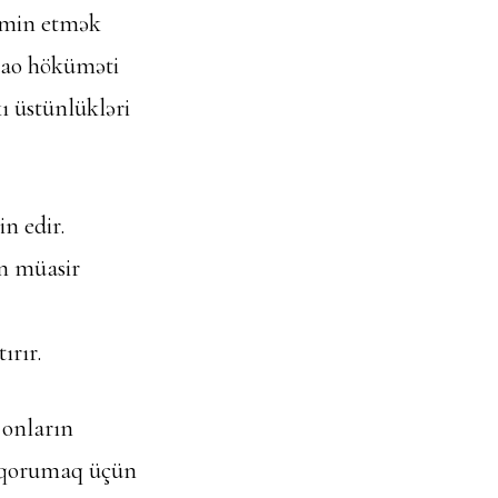
təmin etmək
acao höküməti
ı üstünlükləri
n edir.
n müasir
ırır.
 onların
nı qorumaq üçün