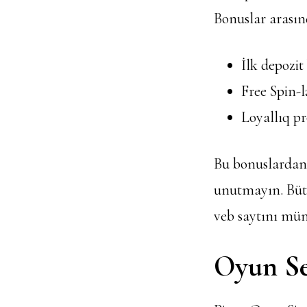
Bonuslar arasın
İlk depozit
Free Spin-
Loyallıq p
Bu bonuslardan
unutmayın. Büt
veb saytını mü
Oyun Se