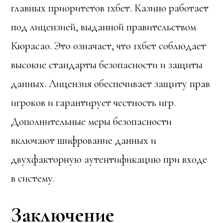
главных приоритетов 1хбет. Казино работает
под лицензией, выданной правительством
Кюрасао. Это означает, что 1хбет соблюдает
высокие стандарты безопасности и защиты
данных. Лицензия обеспечивает защиту прав
игроков и гарантирует честность игр.
Дополнительные меры безопасности
включают шифрование данных и
двухфакторную аутентификацию при входе
в систему.
Заключение