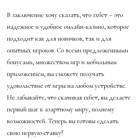
В заключение хочу сказать, что 1хбет – это
надежное и удобное онлайн-казино, которое
подходит как для новичков, так и для
опытных игроков. Со всеми предложенными
бонусами, множеством игр и мобильным
приложением, вы сможете получать
удовольствие от игры на любом устройстве.
Не забывайте, что скачивая 1хбет, вы делаете
первый шаг к азартному миру, полному
возможностей. Теперь вы готовы сделать
свою первую ставку!