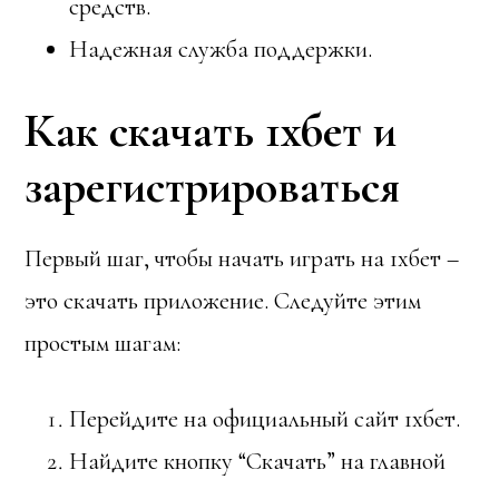
средств.
Надежная служба поддержки.
Как скачать 1хбет и
зарегистрироваться
Первый шаг, чтобы начать играть на 1хбет –
это скачать приложение. Следуйте этим
простым шагам:
Перейдите на официальный сайт 1хбет.
Найдите кнопку “Скачать” на главной