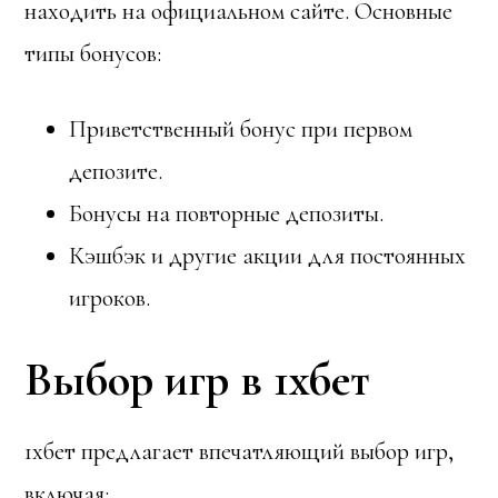
находить на официальном сайте. Основные
типы бонусов:
Приветственный бонус при первом
депозите.
Бонусы на повторные депозиты.
Кэшбэк и другие акции для постоянных
игроков.
Выбор игр в 1хбет
1хбет предлагает впечатляющий выбор игр,
включая: