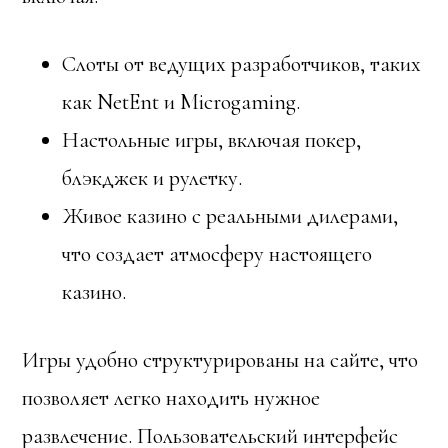
Слоты от ведущих разработчиков, таких
как NetEnt и Microgaming.
Настольные игры, включая покер,
блэкджек и рулетку.
Живое казино с реальными дилерами,
что создает атмосферу настоящего
казино.
Игры удобно структурированы на сайте, что
позволяет легко находить нужное
развлечение. Пользовательский интерфейс