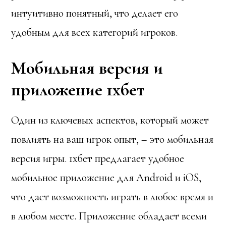
интуитивно понятный, что делает его
удобным для всех категорий игроков.
Мобильная версия и
приложение 1хбет
Один из ключевых аспектов, который может
повлиять на ваш игрок опыт, – это мобильная
версия игры. 1хбет предлагает удобное
мобильное приложение для Android и iOS,
что дает возможность играть в любое время и
в любом месте. Приложение обладает всеми