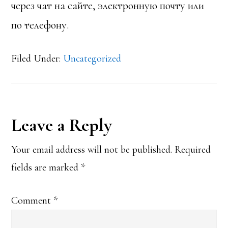
через чат на сайте, электронную почту или
по телефону.
Filed Under:
Uncategorized
Reader
Leave a Reply
Interactions
Your email address will not be published.
Required
fields are marked
*
Comment
*