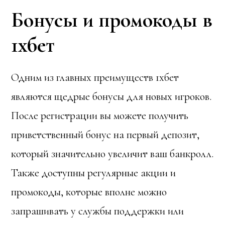
Бонусы и промокоды в
1хбет
Одним из главных преимуществ 1хбет
являются щедрые бонусы для новых игроков.
После регистрации вы можете получить
приветственный бонус на первый депозит,
который значительно увеличит ваш банкролл.
Также доступны регулярные акции и
промокоды, которые вполне можно
запрашивать у службы поддержки или