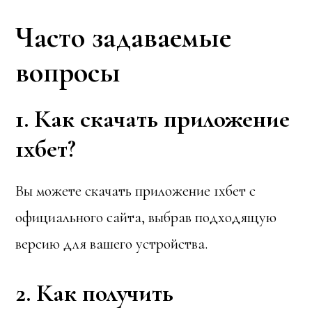
Часто задаваемые
вопросы
1. Как скачать приложение
1хбет?
Вы можете скачать приложение 1хбет с
официального сайта, выбрав подходящую
версию для вашего устройства.
2. Как получить