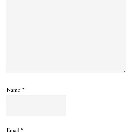
Name
*
Email
*