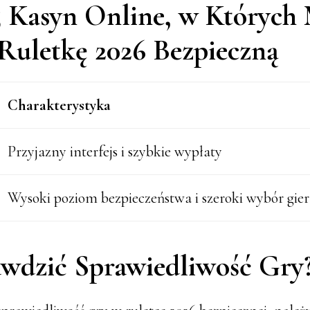
-5 Kasyn Online, w Których
Ruletkę 2026 Bezpieczną
Charakterystyka
Przyjazny interfejs i szybkie wypłaty
Wysoki poziom bezpieczeństwa i szeroki wybór gier
awdzić Sprawiedliwość Gry