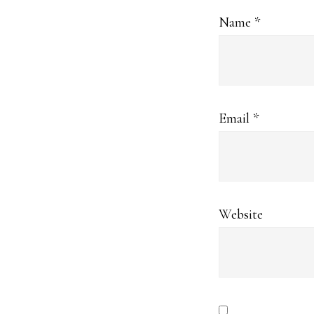
Name
*
Email
*
Website