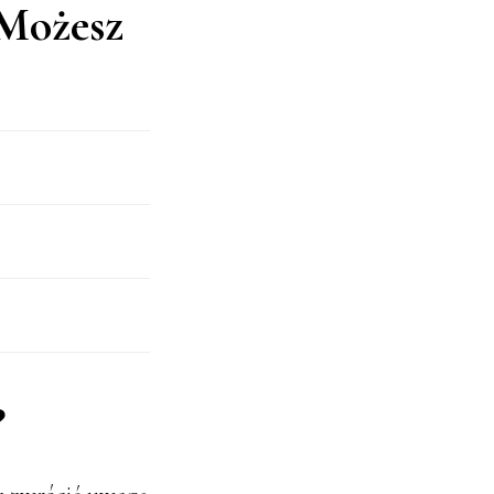
 Możesz
?