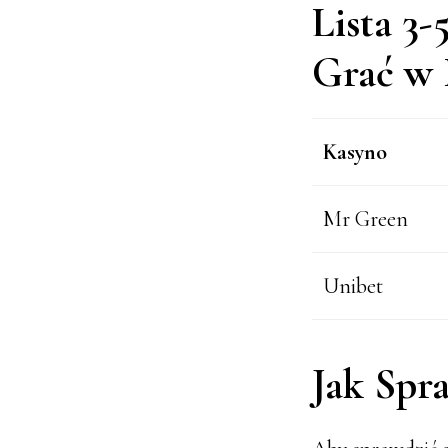
Lista 3
Grać w 
Kasyno
Mr Green
Unibet
Jak Spr