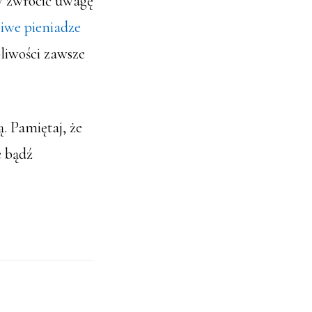
ży zwrócić uwagę
iwe pieniadze
liwości zawsze
. Pamiętaj, że
e bądź