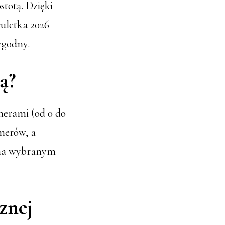
totą. Dzięki
uletka 2026
ygodny.
ą?
umerami (od 0 do
merów, a
ę na wybranym
znej