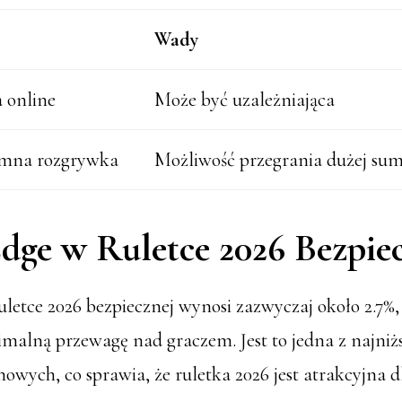
Wady
 online
Może być uzależniająca
jemna rozgrywka
Możliwość przegrania dużej sum
dge w Ruletce 2026 Bezpie
letce 2026 bezpiecznej wynosi zazwyczaj około 2.7%,
alną przewagę nad graczem. Jest to jedna z najniż
owych, co sprawia, że ruletka 2026 jest atrakcyjna d