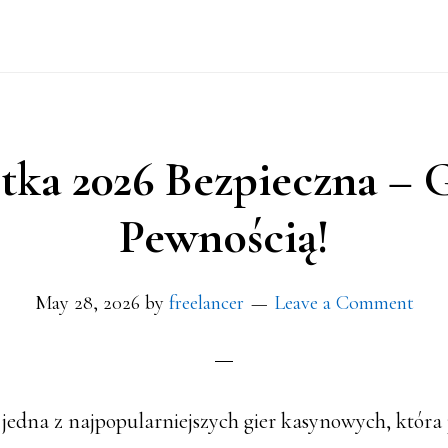
tka 2026 Bezpieczna – G
Pewnością!
May 28, 2026
by
freelancer
Leave a Comment
 jedna z najpopularniejszych gier kasynowych, która 