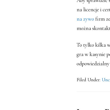
Aby sprawdzić s
na licencje i c
na zywo
firm ze
można skontakto
To tylko kilka 
gra w kasynie p
odpowiedzialny 
Filed Under:
Unc