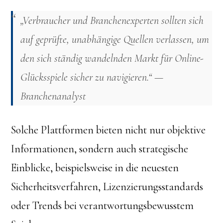
„Verbraucher und Branchenexperten sollten sich
auf geprüfte, unabhängige Quellen verlassen, um
den sich ständig wandelnden Markt für Online-
Glücksspiele sicher zu navigieren.“ —
Branchenanalyst
Solche Plattformen bieten nicht nur objektive
Informationen, sondern auch strategische
Einblicke, beispielsweise in die neuesten
Sicherheitsverfahren, Lizenzierungsstandards
oder Trends bei verantwortungsbewusstem