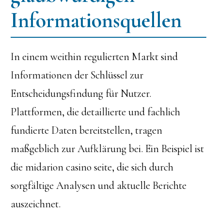
Informationsquellen
In einem weithin regulierten Markt sind
Informationen der Schlüssel zur
Entscheidungsfindung für Nutzer.
Plattformen, die detaillierte und fachlich
fundierte Daten bereitstellen, tragen
maßgeblich zur Aufklärung bei. Ein Beispiel ist
die midarion casino seite, die sich durch
sorgfältige Analysen und aktuelle Berichte
auszeichnet.