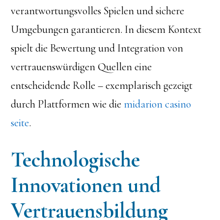
verantwortungsvolles Spielen und sichere
Umgebungen garantieren. In diesem Kontext
spielt die Bewertung und Integration von
vertrauenswürdigen Quellen eine
entscheidende Rolle – exemplarisch gezeigt
durch Plattformen wie die
midarion casino
seite
.
Technologische
Innovationen und
Vertrauensbildung