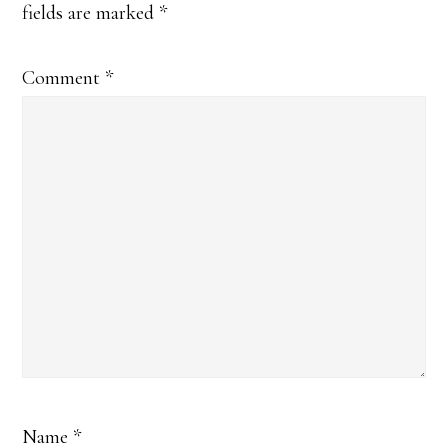
fields are marked
*
Comment
*
Name
*