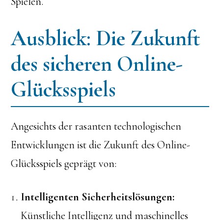
Spielen.
Ausblick: Die Zukunft
des sicheren Online-
Glücksspiels
Angesichts der rasanten technologischen
Entwicklungen ist die Zukunft des Online-
Glücksspiels geprägt von:
Intelligenten Sicherheitslösungen:
Künstliche Intelligenz und maschinelles