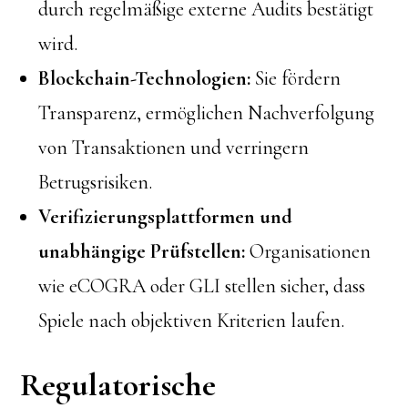
durch regelmäßige externe Audits bestätigt
wird.
Blockchain-Technologien:
Sie fördern
Transparenz, ermöglichen Nachverfolgung
von Transaktionen und verringern
Betrugsrisiken.
Verifizierungsplattformen und
unabhängige Prüfstellen:
Organisationen
wie eCOGRA oder GLI stellen sicher, dass
Spiele nach objektiven Kriterien laufen.
Regulatorische