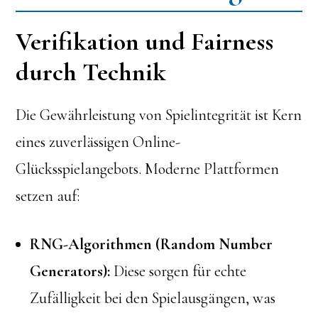
Verifikation und Fairness
durch Technik
Die Gewährleistung von Spielintegrität ist Kern
eines zuverlässigen Online-
Glücksspielangebots. Moderne Plattformen
setzen auf:
RNG-Algorithmen (Random Number
Generators):
Diese sorgen für echte
Zufälligkeit bei den Spielausgängen, was