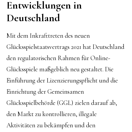
Entwicklungen in
Deutschland
Mit dem Inkrafttreten des neuen
Glücksspielstaatsvertrags 2021 hat Deutschland
den regulatorischen Rahmen für Online-
Glücksspiele maßgeblich neu gestaltet. Die
Einführung der Lizenzierungspflicht und die
Einrichtung der Gemeinsamen
Glücksspielbehörde (GGL) zielen darauf ab,
den Markt zu kontrollieren, illegale
Aktivitäten zu bekämpfen und den