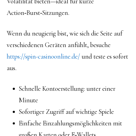
Volatilität bieten—ideal für kurze
Action‑Burst‑Sitzungen.
Wenn du neugierig bist, wie sich die Seite auf
verschiedenen Geräten anfühlt, besuche
https://spin-casinoonline.de/
und teste es sofort
aus.
Schnelle Kontoerstellung: unter einer
Minute
Sofortiger Zugriff auf wichtige Spiele
Einfache Einzahlungsmöglichkeiten mit
großen Karten oder E‑Wallets