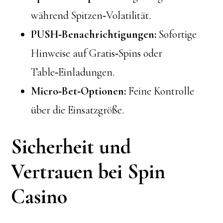
während Spitzen‑Volatilität.
PUSH‑Benachrichtigungen:
Sofortige
Hinweise auf Gratis‑Spins oder
Table‑Einladungen.
Micro‑Bet‑Optionen:
Feine Kontrolle
über die Einsatzgröße.
Sicherheit und
Vertrauen bei Spin
Casino