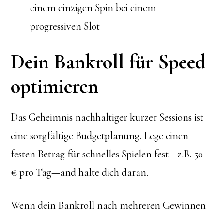
einem einzigen Spin bei einem
progressiven Slot
Dein Bankroll für Speed
optimieren
Das Geheimnis nachhaltiger kurzer Sessions ist
eine sorgfältige Budgetplanung. Lege einen
festen Betrag für schnelles Spielen fest—z.B. 50
€ pro Tag—and halte dich daran.
Wenn dein Bankroll nach mehreren Gewinnen