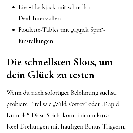
Live‑Blackjack mit schnellen
Deal‑Intervallen
Roulette‑Tables mit „Quick Spin“-
Einstellungen
Die schnellsten Slots, um
dein Glück zu testen
Wenn du nach sofortiger Belohnung suchst,
probiere Titel wie „Wild Vortex“ oder „Rapid
Rumble“. Diese Spiele kombinieren kurze
Reel‑Drehungen mit häufigen Bonus‑Triggern,