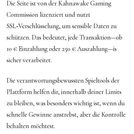
Die Seite ist von der Kahnawake Gaming
Commission lizenziert und nutzt
SSL‑Verschlüsselung, um sensible Daten zu
schützen. Das bedeutet, jede Transaktion—ob
10 € Einzahlung oder 250 € Auszahlung—is
sicher verarbeitet.
Die verantwortungsbewussten Spieltools der
Plattform helfen dir, innerhalb deiner Limits
zu bleiben, was besonders wichtig ist, wenn du
schnelle Gewinne anstrebst, aber die Kontrolle
behalten möchtest.