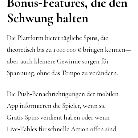
Bonus‑Features, die den
Schwung halten
Die Plattform bietet tägliche Spins, die
theoretisch bis zu 1 000 000 € bringen können—
aber auch kleinere Gewinne sorgen für
Spannung, ohne das Tempo zu verändern.
Die Push‑Benachrichtigungen der mobilen
App informieren die Spieler, wenn sie
Gratis‑Spins verdient haben oder wenn
Live‑Tables für schnelle Action offen sind.