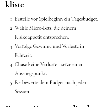
kliste
Erstelle vor Spielbeginn ein Tagesbudget.
Wähle Micro‑Bets, die deinem
Risikoappetit entsprechen.
Verfolge Gewinne und Verluste in
Echtzeit.
Chase keine Verluste—setze einen
Ausstiegspunkt.
Re‑bewerte dein Budget nach jeder
Session.