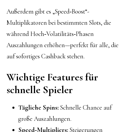
Außerdem gibt es „Speed‑Boost“-
Multiplikatoren bei bestimmten Slots, die
während Hoch‑Volatilitäts‑Phasen
Auszahlungen erhöhen—perfekt für alle, die
auf sofortiges Cashback stehen.
Wichtige Features für
schnelle Spieler
Tägliche Spins:
Schnelle Chance auf
große Auszahlungen.
Speed‑Multipliers:
Steigerungen