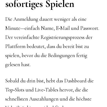
sofortiges Spielen
Die Anmeldung dauert weniger als eine
Minute—einfach Name, E‑Mail und Passwort.
Der vereinfachte Registrierungsprozess der
Plattform bedeutet, dass du bereit bist zu
spielen, bevor du die Bedingungen fertig
gelesen hast.
Sobald du drin bist, hebt das Dashboard die
Top‑Slots und Live‑Tables hervor, die die
schnellsten Auszahlungen und die höchste