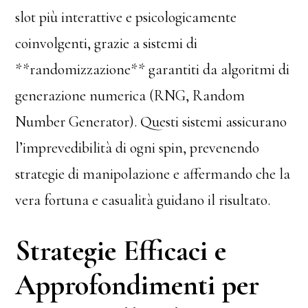
slot più interattive e psicologicamente
coinvolgenti, grazie a sistemi di
**randomizzazione** garantiti da algoritmi di
generazione numerica (RNG, Random
Number Generator). Questi sistemi assicurano
l’imprevedibilità di ogni spin, prevenendo
strategie di manipolazione e affermando che la
vera fortuna e casualità guidano il risultato.
Strategie Efficaci e
Approfondimenti per