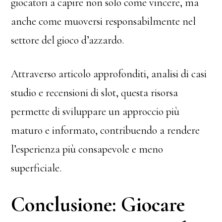
giocatori a capire non solo come vincere, ma
anche come muoversi responsabilmente nel
settore del gioco d’azzardo.
Attraverso articolo approfonditi, analisi di casi
studio e recensioni di slot, questa risorsa
permette di sviluppare un approccio più
maturo e informato, contribuendo a rendere
l’esperienza più consapevole e meno
superficiale.
Conclusione: Giocare