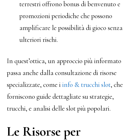
terrestri offrono bonus di benvenuto e
promozioni periodiche che possono
amplificare le possibilità di gioco senza
ulteriori rischi.
In quest’ottica, un approccio più informato
passa anche dalla consultazione di risorse
specializzate, come i
info & trucchi slot
, che
forniscono guide dettagliate su strategie,
trucchi, e analisi delle slot più popolari.
Le Risorse per