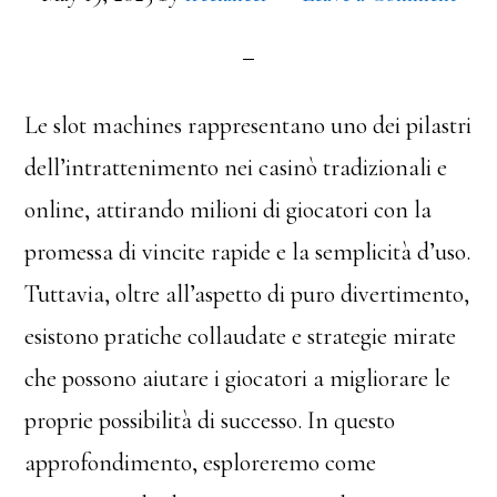
Le slot machines rappresentano uno dei pilastri
dell’intrattenimento nei casinò tradizionali e
online, attirando milioni di giocatori con la
promessa di vincite rapide e la semplicità d’uso.
Tuttavia, oltre all’aspetto di puro divertimento,
esistono pratiche collaudate e strategie mirate
che possono aiutare i giocatori a migliorare le
proprie possibilità di successo. In questo
approfondimento, esploreremo come