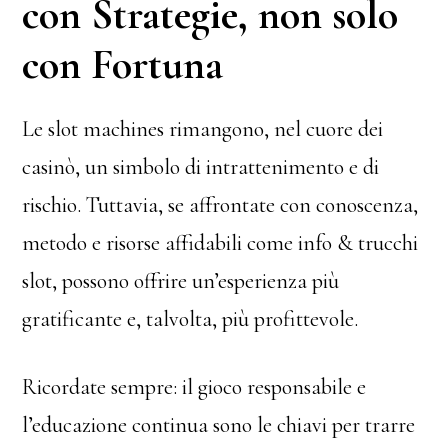
con Strategie, non solo
con Fortuna
Le slot machines rimangono, nel cuore dei
casinò, un simbolo di intrattenimento e di
rischio. Tuttavia, se affrontate con conoscenza,
metodo e risorse affidabili come info & trucchi
slot, possono offrire un’esperienza più
gratificante e, talvolta, più profittevole.
Ricordate sempre: il gioco responsabile e
l’educazione continua sono le chiavi per trarre