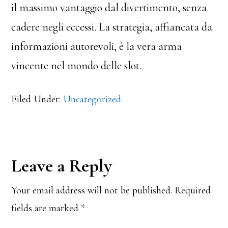
il massimo vantaggio dal divertimento, senza
cadere negli eccessi. La strategia, affiancata da
informazioni autorevoli, è la vera arma
vincente nel mondo delle slot.
Filed Under:
Uncategorized
Reader
Leave a Reply
Interactions
Your email address will not be published.
Required
fields are marked
*