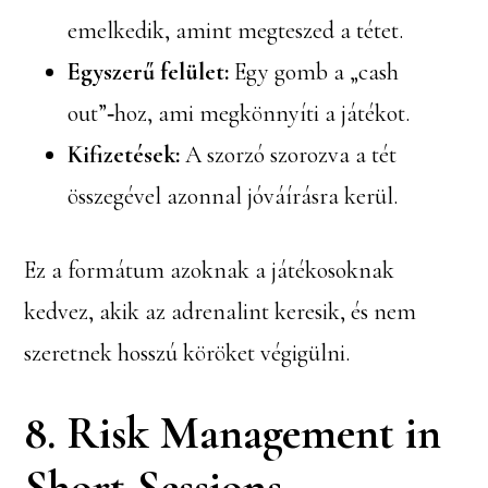
emelkedik, amint megteszed a tétet.
Egyszerű felület:
Egy gomb a „cash
out”‑hoz, ami megkönnyíti a játékot.
Kifizetések:
A szorzó szorozva a tét
összegével azonnal jóváírásra kerül.
Ez a formátum azoknak a játékosoknak
kedvez, akik az adrenalint keresik, és nem
szeretnek hosszú köröket végigülni.
8. Risk Management in
Short Sessions