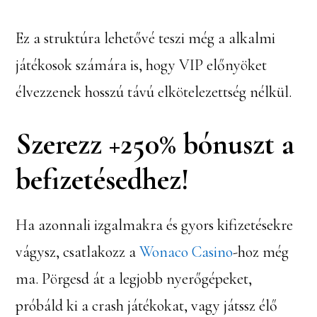
Ez a struktúra lehetővé teszi még a alkalmi
játékosok számára is, hogy VIP előnyöket
élvezzenek hosszú távú elkötelezettség nélkül.
Szerezz +250% bónuszt a
befizetésedhez!
Ha azonnali izgalmakra és gyors kifizetésekre
vágysz, csatlakozz a
Wonaco Casino
-hoz még
ma. Pörgesd át a legjobb nyerőgépeket,
próbáld ki a crash játékokat, vagy játssz élő