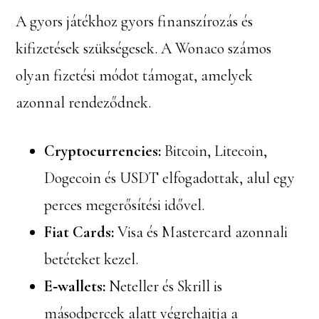
A gyors játékhoz gyors finanszírozás és
kifizetések szükségesek. A Wonaco számos
olyan fizetési módot támogat, amelyek
azonnal rendeződnek.
Cryptocurrencies:
Bitcoin, Litecoin,
Dogecoin és USDT elfogadottak, alul egy
perces megerősítési idővel.
Fiat Cards:
Visa és Mastercard azonnali
betéteket kezel.
E‑wallets:
Neteller és Skrill is
másodpercek alatt végrehajtja a