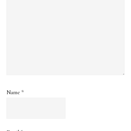
Name
*