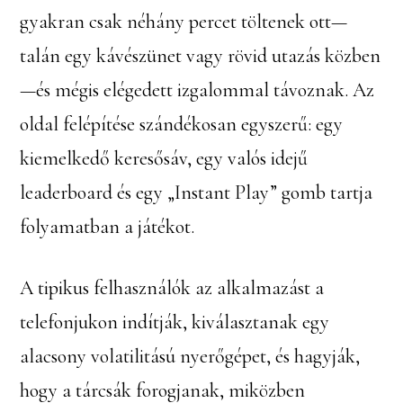
gyakran csak néhány percet töltenek ott—
talán egy kávészünet vagy rövid utazás közben
—és mégis elégedett izgalommal távoznak. Az
oldal felépítése szándékosan egyszerű: egy
kiemelkedő keresősáv, egy valós idejű
leaderboard és egy „Instant Play” gomb tartja
folyamatban a játékot.
A tipikus felhasználók az alkalmazást a
telefonjukon indítják, kiválasztanak egy
alacsony volatilitású nyerőgépet, és hagyják,
hogy a tárcsák forogjanak, miközben