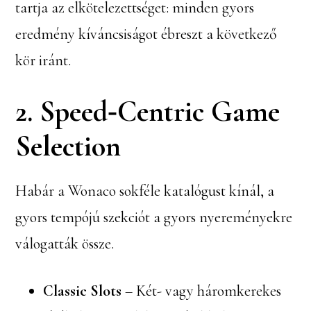
tartja az elkötelezettséget: minden gyors
eredmény kíváncsiságot ébreszt a következő
kör iránt.
2. Speed‑Centric Game
Selection
Habár a Wonaco sokféle katalógust kínál, a
gyors tempójú szekciót a gyors nyereményekre
válogatták össze.
Classic Slots
– Két- vagy háromkerekes