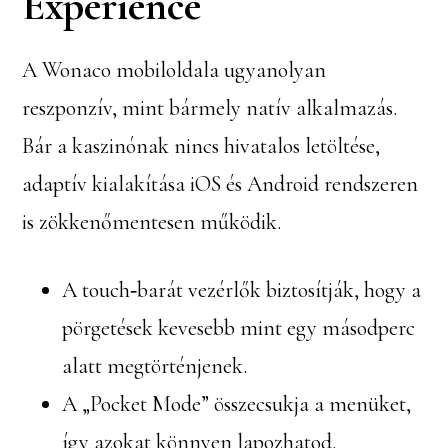
Experience
A Wonaco mobiloldala ugyanolyan
reszponzív, mint bármely natív alkalmazás.
Bár a kaszinónak nincs hivatalos letöltése,
adaptív kialakítása iOS és Android rendszeren
is zökkenőmentesen működik.
A touch‑barát vezérlők biztosítják, hogy a
pörgetések kevesebb mint egy másodperc
alatt megtörténjenek.
A „Pocket Mode” összecsukja a menüket,
így azokat könnyen lapozhatod.