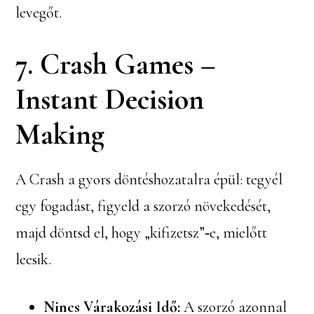
levegőt.
7. Crash Games –
Instant Decision
Making
A Crash a gyors döntéshozatalra épül: tegyél
egy fogadást, figyeld a szorzó növekedését,
majd döntsd el, hogy „kifizetsz”‑e, mielőtt
leesik.
Nincs Várakozási Idő:
A szorzó azonnal