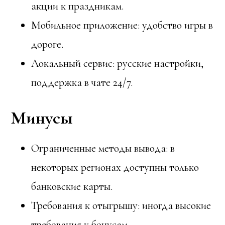
акции к праздникам.
Мобильное приложение: удобство игры в
дороге.
Локальный сервис: русские настройки,
поддержка в чате 24/7.
Минусы
Ограниченные методы вывода: в
некоторых регионах доступны только
банковские карты.
Требования к отыгрышу: иногда высокие
требования к бонусам.