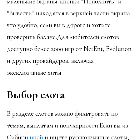
маленькие экраны: кнопки “Пополнить” и
“Вывести” находятся в верхней части экрана,
что удобно, если вы в дороге и хотите
проверить баланс.Для любителей слотов
доступно более 2000 игр от NetEnt, Evolution
и других провайдеров, включая
эксклюзивные хиты.
Выбор слота
В разделе слотов можно фильтровать по
темам, выплатам и популярности.Если вы из
Сибири
иной
и ищете русскоязычные слоты,