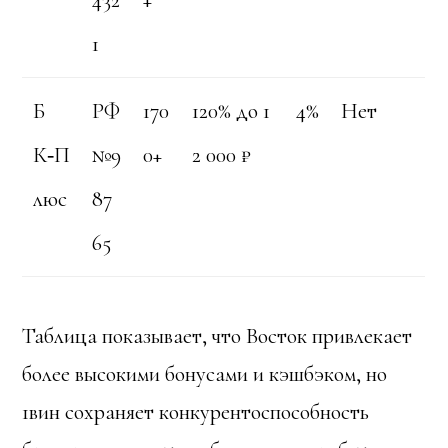
432
+
1
Б
РФ
170
120% до 1
4%
Нет
К‑П
№9
0+
2 000 ₽
люс
87
65
Таблица показывает, что Восток привлекает
более высокими бонусами и кэшбэком, но
1вин сохраняет конкурентоспособность