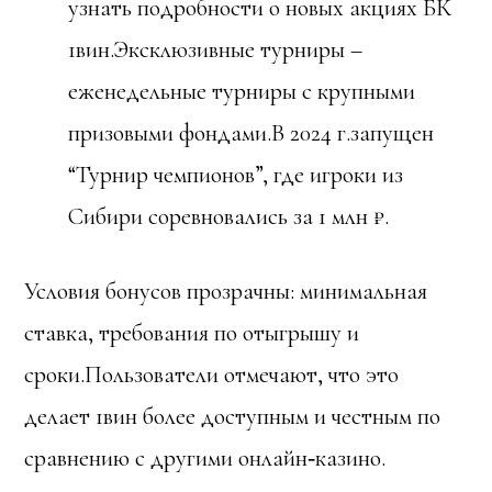
узнать подробности о новых акциях БК
1вин.Эксклюзивные турниры –
еженедельные турниры с крупными
призовыми фондами.В 2024 г.запущен
“Турнир чемпионов”, где игроки из
Сибири соревновались за 1 млн ₽.
Условия бонусов прозрачны: минимальная
ставка, требования по отыгрышу и
сроки.Пользователи отмечают, что это
делает 1вин более доступным и честным по
сравнению с другими онлайн‑казино.