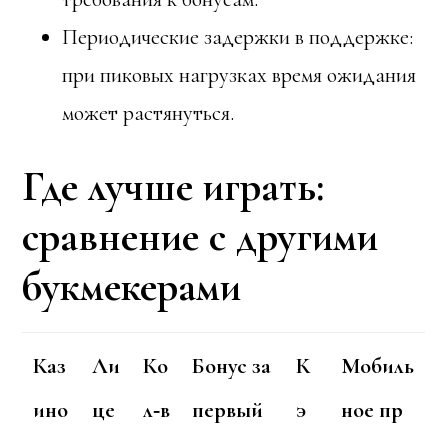
Периодические задержки в поддержке:
при пиковых нагрузках время ожидания
может растянуться.
Где лучше играть:
сравнение с другими
букмекерами
Каз
Ли
Ко
Бонус за
К
Мобиль
ино
це
л‑в
первый
э
ное пр