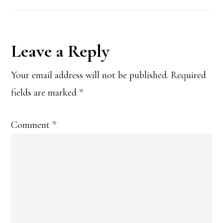
Reader
Leave a Reply
Interactions
Your email address will not be published.
Required
fields are marked
*
Comment
*