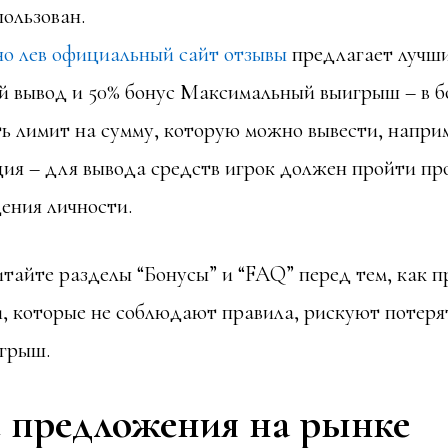
пользован.
но лев официальный сайт отзывы
предлагает лучши
й вывод и 50% бонус Максимальный выигрыш – в 
ть лимит на сумму, которую можно вывести, наприме
ия – для вывода средств игрок должен пройти пр
ения личности.
тайте разделы “Бонусы” и “FAQ” перед тем, как п
, которые не соблюдают правила, рискуют потерят
игрыш.
 предложения на рынке