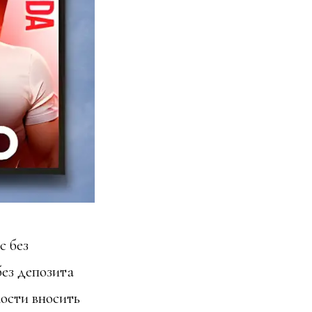
с без
без депозита
мости вносить