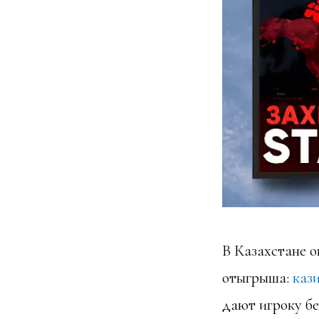
В Казахстане он
отыгрыша:
каз
дают игроку бе