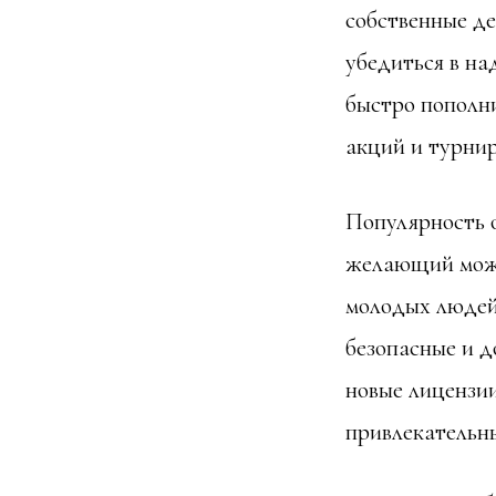
собственные де
убедиться в на
быстро пополни
акций и турнир
Популярность о
желающий может
молодых людей
безопасные и д
новые лицензии
привлекательн