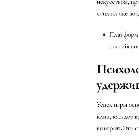
искусством, пр
стилистике во
Платформа
российског
Психоло
удержи
Успех игры ос
клик, каждое 
выиграть.Это 