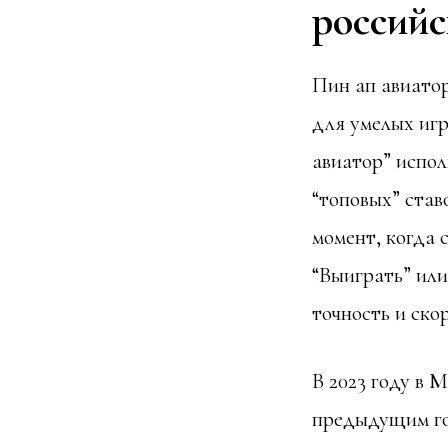
российс
Пин ап авиатор
для умелых иг
авиатор” испол
“топовых” став
момент, когда
“Выиграть” или
точность и скор
В 2023 году в 
предыдущим го