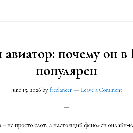
 авиатор: почему он в
популярен
June 15, 2026
by
freelancer
Leave a Comment
 – не просто слот, а настоящий феномен онлайн‑к