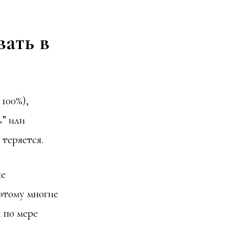
вать в
 100%),
ь” или
 теряется.
ше
этому многие
 по мере