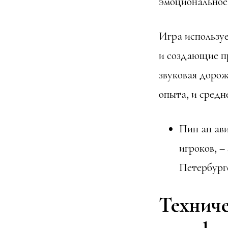
эмоциональное 
Игра использу
и создающие пр
звуковая дорож
опыта, и средн
Пин ап ави
игроков, –
Петербург
Техниче