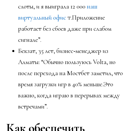
слоты, и я выиграла 12 000
наш
виртуальный офис
₸.Приложение
работает без сбоев даже при слабом
сигнале”.
Бекзат, 35 лет, бизнес‑менеджер из
Алматы: “Обычно пользуюсь Volta, но
после перехода на Мостбет заметил, что
время загрузки игр в 40% меньше.Это
важно, когда играю в перерывах между
встречами”.
Как обеспечить