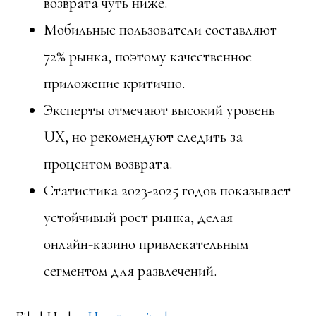
возврата чуть ниже.
Мобильные пользователи составляют
72% рынка, поэтому качественное
приложение критично.
Эксперты отмечают высокий уровень
UX, но рекомендуют следить за
процентом возврата.
Статистика 2023-2025 годов показывает
устойчивый рост рынка, делая
онлайн‑казино привлекательным
сегментом для развлечений.