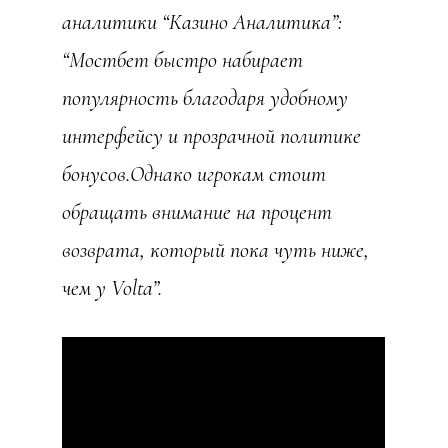
аналитики “Казино Аналитика”:
“Мостбет быстро набирает
популярность благодаря удобному
интерфейсу и прозрачной политике
бонусов.Однако игрокам стоит
обращать внимание на процент
возврата, который пока чуть ниже,
чем у Volta”.