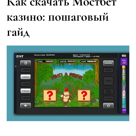
Как скачать Мостбет
казино: пошаговый
гайд