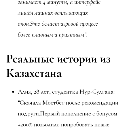
занимает 4 минуты, а интерфейс
лишён лишних всплывающих
окон.Это делает игровой процесс
более плавным и приятным”.
Реальные истории из
Казахстана
Алия, 28 лет, студентка Нур‑Султана:
“Скачала Мостбет после рекомендации
подруги.Первый пополнение с бонусом
+200% позволило попробовать новые