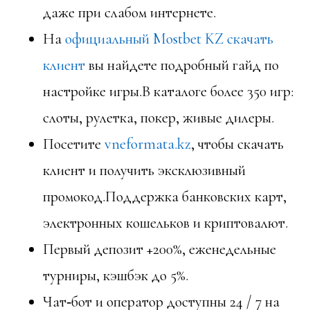
даже при слабом интернете.
На
официальный Mostbet KZ скачать
клиент
вы найдете подробный гайд по
настройке игры.В каталоге более 350 игр:
слоты, рулетка, покер, живые дилеры.
Посетите
vneformata.kz
, чтобы скачать
клиент и получить эксклюзивный
промокод.Поддержка банковских карт,
электронных кошельков и криптовалют.
Первый депозит +200%, еженедельные
турниры, кэшбэк до 5%.
Чат‑бот и оператор доступны 24 / 7 на