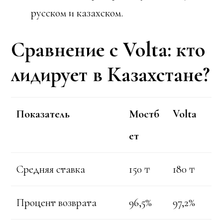
русском и казахском.
Сравнение с Volta: кто
лидирует в Казахстане?
Показатель
Мостб
Volta
ет
Средняя ставка
150 ₸
180 ₸
Процент возврата
96,5%
97,2%