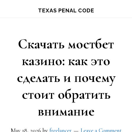
Skip
TEXAS PENAL CODE
to
main
content
Скачать мостбет
казино: как это
сделать и почему
стоит обратить
внимание
May 18, 2026
by
freelancer
Leave a Comment