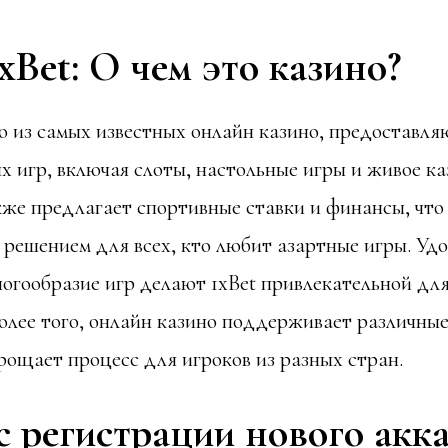
xBet: О чем это казино?
но из самых известных онлайн казино, предостав
х игр, включая слоты, настольные игры и живое ка
е предлагает спортивные ставки и финансы, что 
решением для всех, кто любит азартные игры. Уд
огообразие игр делают 1xBet привлекательной для
Более того, онлайн казино поддерживает различные
рощает процесс для игроков из разных стран.
 регистрации нового акка