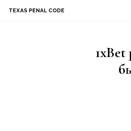
Skip
TEXAS PENAL CODE
to
main
content
1xBet
б