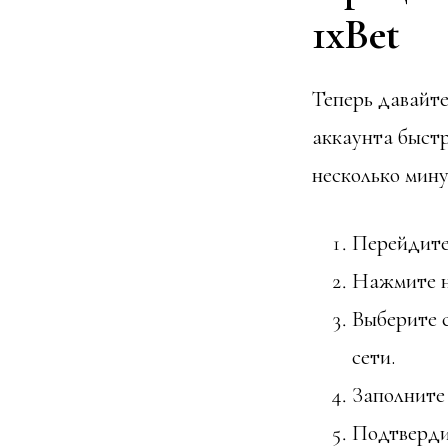
1xBet
Теперь давайте
аккаунта быстр
несколько мину
Перейдите
Нажмите на
Выберите с
сети.
Заполните 
Подтвердит