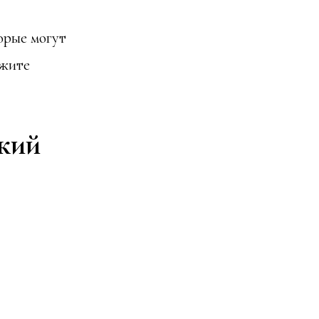
орые могут
ажите
ский