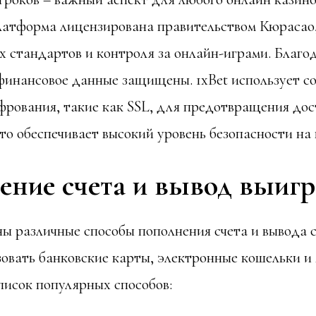
латформа лицензирована правительством Кюрасао,
х стандартов и контроля за онлайн-играми. Благо
финансовое данные защищены. 1xBet использует с
рования, такие как SSL, для предотвращения дос
о обеспечивает высокий уровень безопасности на
ение счета и вывод выиг
ны различные способы пополнения счета и вывода 
овать банковские карты, электронные кошельки и
писок популярных способов: