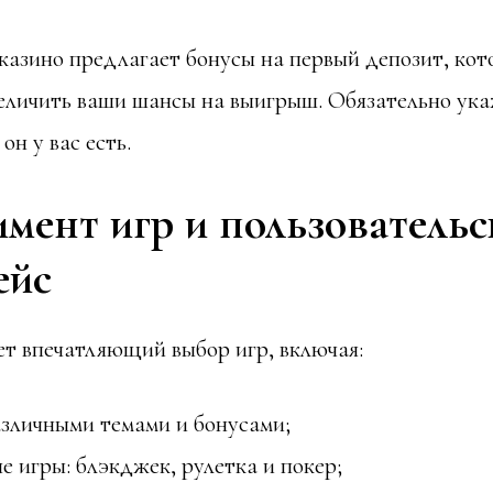
казино предлагает бонусы на первый депозит, кот
величить ваши шансы на выигрыш. Обязательно ук
он у вас есть.
мент игр и пользователь
ейс
ет впечатляющий выбор игр, включая:
азличными темами и бонусами;
 игры: блэкджек, рулетка и покер;