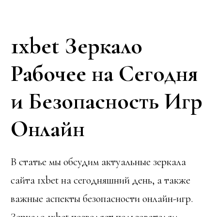
1xbet Зеркало
Рабочее на Сегодня
и Безопасность Игр
Онлайн
В статье мы обсудим актуальные зеркала
сайта 1xbet на сегодняшний день, а также
важные аспекты безопасности онлайн-игр.