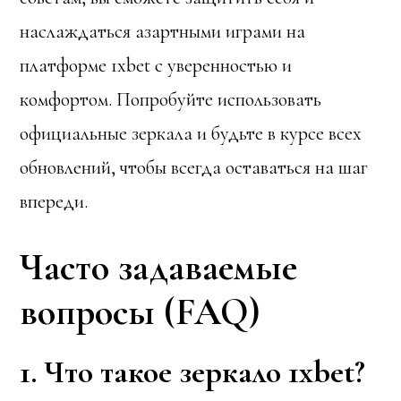
наслаждаться азартными играми на
платформе 1xbet с уверенностью и
комфортом. Попробуйте использовать
официальные зеркала и будьте в курсе всех
обновлений, чтобы всегда оставаться на шаг
впереди.
Часто задаваемые
вопросы (FAQ)
1. Что такое зеркало 1xbet?