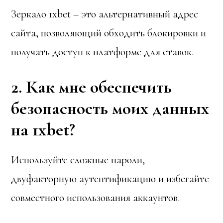
Зеркало 1xbet – это альтернативный адрес
сайта, позволяющий обходить блокировки и
получать доступ к платформе для ставок.
2. Как мне обеспечить
безопасность моих данных
на 1xbet?
Используйте сложные пароли,
двуфакторную аутентификацию и избегайте
совместного использования аккаунтов.