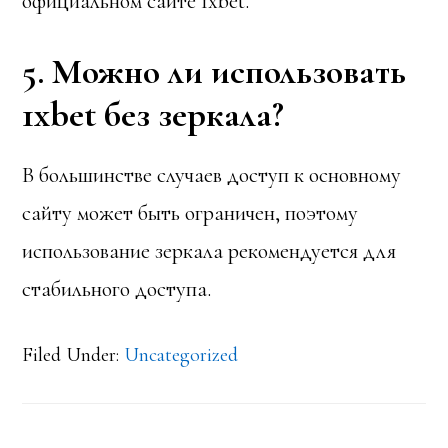
официальном сайте 1xbet.
5. Можно ли использовать
1xbet без зеркала?
В большинстве случаев доступ к основному
сайту может быть ограничен, поэтому
использование зеркала рекомендуется для
стабильного доступа.
Filed Under:
Uncategorized