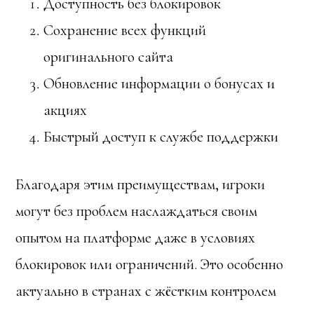
Доступность без блокировок
Сохранение всех функций
оригинального сайта
Обновление информации о бонусах и
акциях
Быстрый доступ к службе поддержки
Благодаря этим преимуществам, игроки
могут без проблем наслаждаться своим
опытом на платформе даже в условиях
блокировок или ограничений. Это особенно
актуально в странах с жёстким контролем