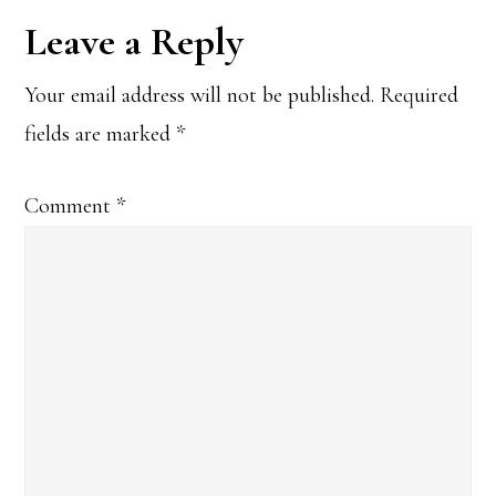
Reader
Leave a Reply
Interactions
Your email address will not be published.
Required
fields are marked
*
Comment
*