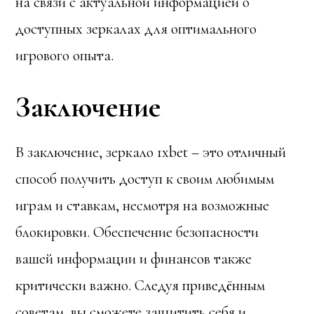
на связи с актуальной информацией о
доступных зеркалах для оптимального
игрового опыта.
Заключение
В заключение, зеркало 1xbet – это отличный
способ получить доступ к своим любимым
играм и ставкам, несмотря на возможные
блокировки. Обеспечение безопасности
вашей информации и финансов также
критически важно. Следуя приведённым
советам, вы сможете защитить себя и