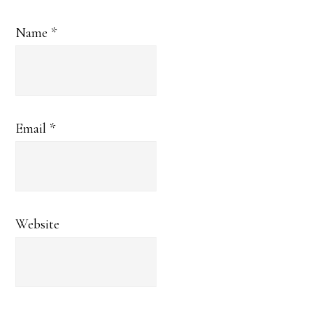
Name
*
Email
*
Website