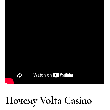
Почему Volta Casino