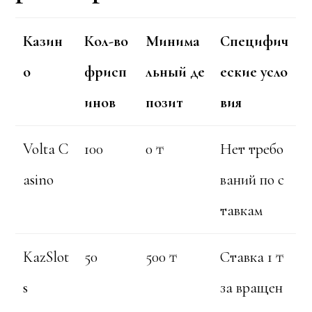
Казин
Кол-во
Минима
Специфич
о
фрисп
льный де
еские усло
инов
позит
вия
Volta C
100
0 ₸
Нет требо
asino
ваний по с
тавкам
KazSlot
50
500 ₸
Ставка 1 ₸
s
за вращен