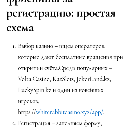
регистрацию: простая
схема
Выбор казино – ищем операторов,
которые дают бесплатные вращения при
открытии счёта.Среди популярных –
Volta Casino, KazSlots, JokerLand.kz,
LuckySpin.kz и один из новейших
игроков,
https://
whiterabbitcasino.xyz/app/
.
Регистрация – заполняем форму,