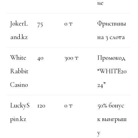
ие
JokerL
75
0 ₸
Фриспины
and.kz
на 3 слота
White
40
300 ₸
Промокод
Rabbit
“WHITE20
Casino
24”
LuckyS
120
0 ₸
50% бонус
pin.kz
к выигрыш
у