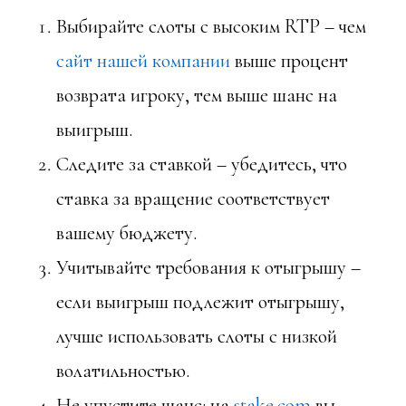
Выбирайте слоты с высоким RTP – чем
сайт нашей компании
выше процент
возврата игроку, тем выше шанс на
выигрыш.
Следите за ставкой – убедитесь, что
ставка за вращение соответствует
вашему бюджету.
Учитывайте требования к отыгрышу –
если выигрыш подлежит отыгрышу,
лучше использовать слоты с низкой
волатильностью.
Не упустите шанс: на
stake.com
вы