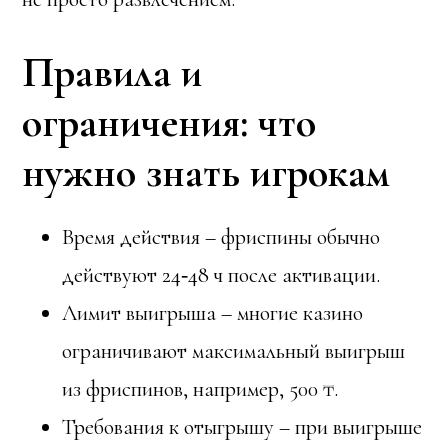
Правила и
ограничения: что
нужно знать игрокам
Время действия – фриспины обычно
действуют 24‑48 ч после активации.
Лимит выигрыша – многие казино
ограничивают максимальный выигрыш
из фриспинов, например, 500 ₸.
Требования к отыгрышу – при выигрыше