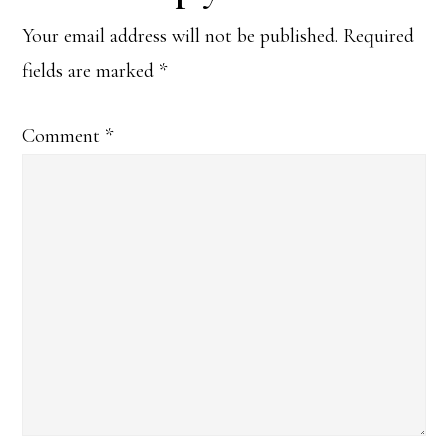
Interactions
Your email address will not be published.
Required
fields are marked
*
Comment
*