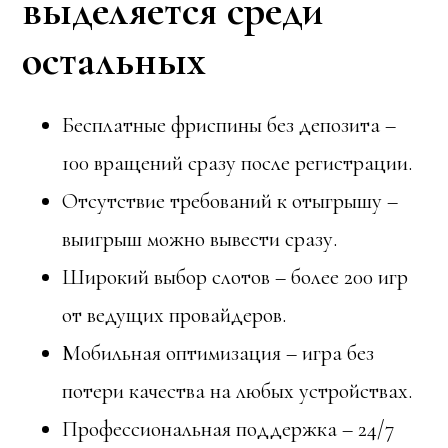
выделяется среди
остальных
Бесплатные фриспины без депозита –
100 вращений сразу после регистрации.
Отсутствие требований к отыгрышу –
выигрыш можно вывести сразу.
Широкий выбор слотов – более 200 игр
от ведущих провайдеров.
Мобильная оптимизация – игра без
потери качества на любых устройствах.
Профессиональная поддержка – 24/7