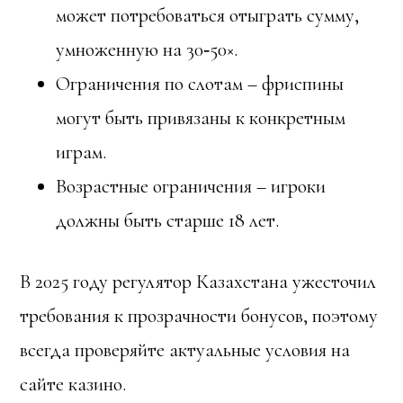
может потребоваться отыграть сумму,
умноженную на 30‑50×.
Ограничения по слотам – фриспины
могут быть привязаны к конкретным
играм.
Возрастные ограничения – игроки
должны быть старше 18 лет.
В 2025 году регулятор Казахстана ужесточил
требования к прозрачности бонусов, поэтому
всегда проверяйте актуальные условия на
сайте казино.