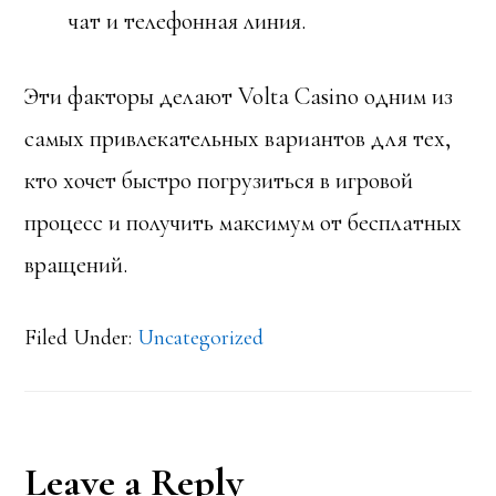
чат и телефонная линия.
Эти факторы делают Volta Casino одним из
самых привлекательных вариантов для тех,
кто хочет быстро погрузиться в игровой
процесс и получить максимум от бесплатных
вращений.
Filed Under:
Uncategorized
Reader
Leave a Reply