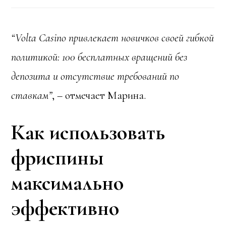
“Volta Casino привлекает новичков своей гибкой
политикой: 100 бесплатных вращений без
депозита и отсутствие требований по
ставкам”
, – отмечает Марина.
Как использовать
фриспины
максимально
эффективно