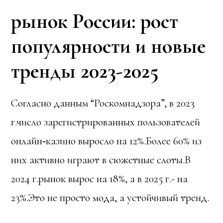
рынок России: рост
популярности и новые
тренды 2023-2025
Согласно данным “Роскомнадзора”, в 2023
г.число зарегистрированных пользователей
онлайн‑казино выросло на 12%.Более 60% из
них активно играют в сюжетные слоты.В
2024 г.рынок вырос на 18%, а в 2025 г.- на
23%.Это не просто мода, а устойчивый тренд.