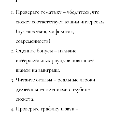
Проверьте тематику – убедитесь, что
сюжет соответствует вашим интересам
(путешествия, мифология,
современность).
Оцените бонусы – наличие
интерактивных раундов повышает
шансы на выигрыш.
Читайте отзывы – реальные игроки
делятся впечатлениями о глубине
сюжета.
Проверьте графику и звук –