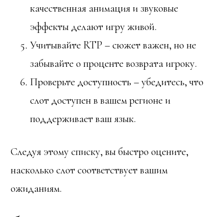
качественная анимация и звуковые
эффекты делают игру живой.
Учитывайте RTP – сюжет важен, но не
забывайте о проценте возврата игроку.
Проверьте доступность – убедитесь, что
слот доступен в вашем регионе и
поддерживает ваш язык.
Следуя этому списку, вы быстро оцените,
насколько слот соответствует вашим
ожиданиям.