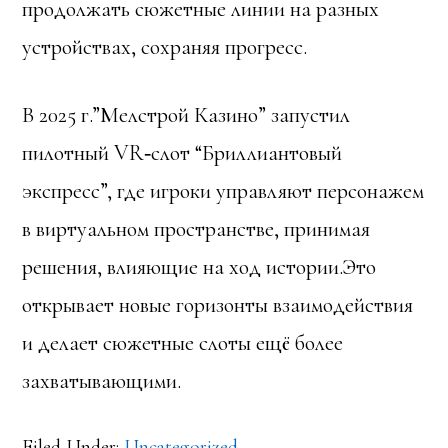
продолжать сюжетные линии на разных
устройствах, сохраняя прогресс.
В 2025 г.”Мелстрой Казино” запустил
пилотный VR‑слот “Бриллиантовый
экспресс”, где игроки управляют персонажем
в виртуальном пространстве, принимая
решения, влияющие на ход истории.Это
открывает новые горизонты взаимодействия
и делает сюжетные слоты ещё более
захватывающими.
Filed Under:
Uncategorized