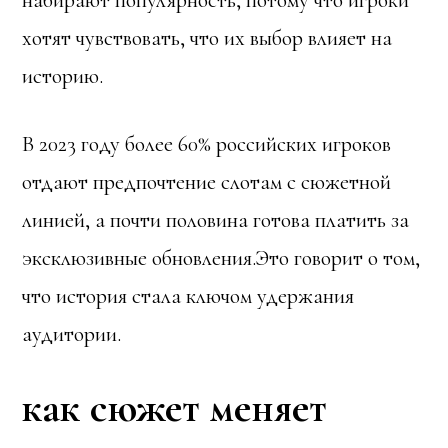
набирают популярность, потому что игроки
хотят чувствовать, что их выбор влияет на
историю.
В 2023 году более 60% российских игроков
отдают предпочтение слотам с сюжетной
линией, а почти половина готова платить за
эксклюзивные обновления.Это говорит о том,
что история стала ключом удержания
аудитории.
как сюжет меняет