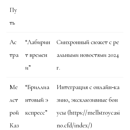
Пу
ть
Ас
“Лабирин
Синхронный сюжет с ре
тра
т времен
альными новостями 2024
и”
г.
Ме
“Бриллиа
Интеграция с онлайн‑ка
лст
нтовый э
зино, эксклюзивные бон
рой
кспресс”
усы (https://mellstroycasi
Каз
no.cfd/index/)