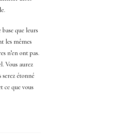
le.
 base que leurs
ent les mêmes
es n’en ont pas.
el. Vous aurez
s serez étonné
et ce que vous