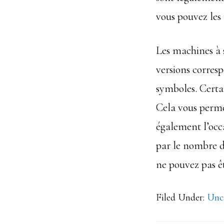
vous pouvez les 
Les machines à 
versions corres
symboles. Certai
Cela vous permet
également l’occa
par le nombre d
ne pouvez pas ê
Filed Under:
Unc