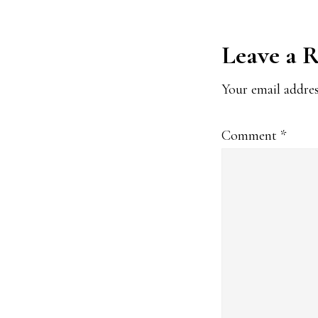
Reader
Leave a 
Interact
Your email addres
Comment
*