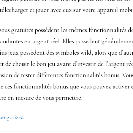
télécharger et jouer avec eux sur votre appareil mobi
sous gratuites possèdent les mêmes fonctionnalités de
pondantes en argent réel. Elles possèdent généralem
ns jeux possèdent des symboles wild, alors que d’autr
 de choisir le bon jeu avant d’investir de l’argent ré
sion de tester différentes fonctionnalités bonus. Vou
e ces fonctionnalités bonus que vous pouvez activer 
tre en mesure de vous permettre.
ategorized