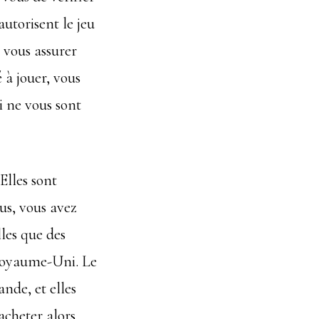
autorisent le jeu
r vous assurer
é à jouer, vous
i ne vous sont
Elles sont
us, vous avez
lles que des
u Royaume-Uni. Le
ande, et elles
acheter alors