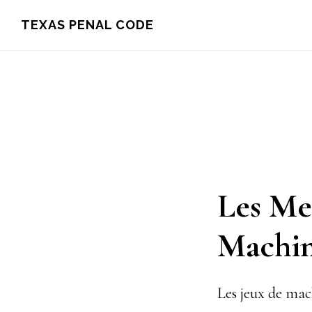
Skip
TEXAS PENAL CODE
to
main
content
Les Me
Machin
Les jeux de mach