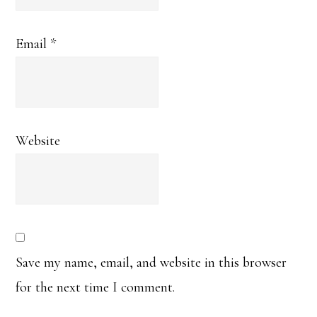
Email
*
Website
Save my name, email, and website in this browser
for the next time I comment.