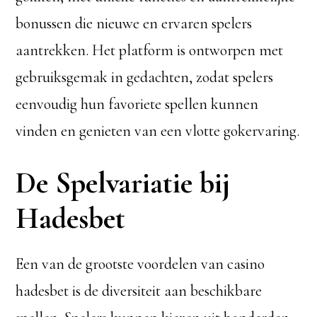
bonussen die nieuwe en ervaren spelers
aantrekken. Het platform is ontworpen met
gebruiksgemak in gedachten, zodat spelers
eenvoudig hun favoriete spellen kunnen
vinden en genieten van een vlotte gokervaring.
De Spelvariatie bij
Hadesbet
Een van de grootste voordelen van casino
hadesbet is de diversiteit aan beschikbare