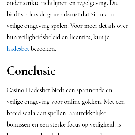
onder strikte richtlijnen en regelgeving. Dit
biedt spelers de gemoedsrust dat zij in een
veilige omgeving spelen. Voor meer details over
hun veiligheidsbeleid en licenties, kun je
hadesbet
bezoeken.
Conclusie
Casino Hadesbet biedt een spannende en
veilige omgeving voor online gokken. Met een
breed scala aan spellen, aantrekkelijke
bonussen en een sterke focus op veiligheid, is