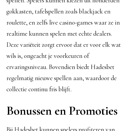
spellen. Spelers kunnen kiezen uit honderden
gokkasten, tafelspellen zoals blackjack en
roulette, en zelfs live casino-games waar ze in
realtime kunnen spelen met echte dealers.
Deze variëteit zorgt ervoor dat er voor elk wat
wils is, ongeacht je voorkeuren of
ervaringsniveau. Bovendien biedt Hadesbet
regelmatig nieuwe spellen aan, waardoor de
collectie continu fris blijft.
Bonussen en Promoties
Bij Hadesbet kunnen spelers profiteren van