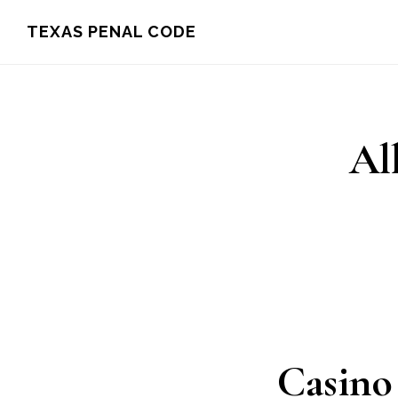
Skip
TEXAS PENAL CODE
to
main
content
Al
Casino