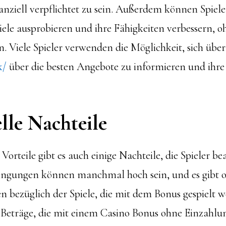
nanziell verpflichtet zu sein. Außerdem können Spiele
iele ausprobieren und ihre Fähigkeiten verbessern, o
n. Viele Spieler verwenden die Möglichkeit, sich über
k/
über die besten Angebote zu informieren und ihr
lle Nachteile
 Vorteile gibt es auch einige Nachteile, die Spieler be
ngungen können manchmal hoch sein, und es gibt o
 bezüglich der Spiele, die mit dem Bonus gespielt 
 Beträge, die mit einem Casino Bonus ohne Einzahl