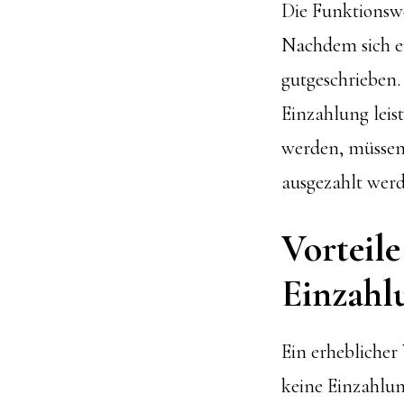
Die Funktionswe
Nachdem sich ei
gutgeschrieben.
Einzahlung leis
werden, müssen
ausgezahlt wer
Vorteil
Einzahl
Ein erheblicher 
keine Einzahlun