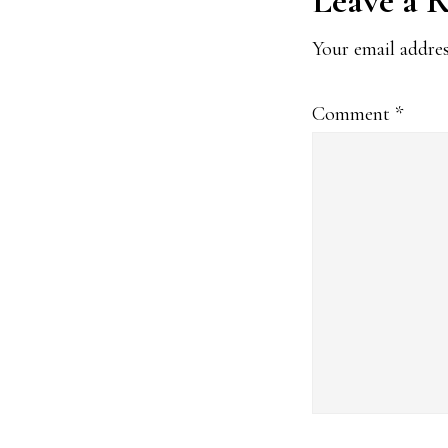
Reader
Leave a 
Interact
Your email addres
Comment
*