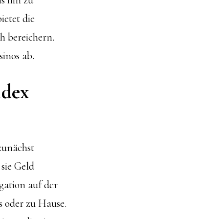
s hin zu
ietet die
h bereichern.
sinos ab.
ldex
 zunächst
 sie Geld
gation auf der
s oder zu Hause.