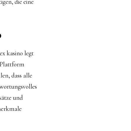
gen, die eine
o
ex kasino legt
 Plattform
en, dass alle
twortungsvolles
nsätze und
smerkmale