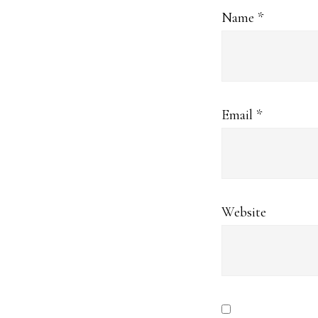
Name
*
Email
*
Website