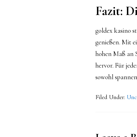
Fazit: D
goldex kasino s
genießen. Mit e
hohen Maß an Si
hervor. Für jede
sowohl spannend 
Filed Under:
Unc