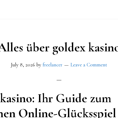
Alles über goldex kasin
July 8, 2026
by
freelancer
Leave a Comment
 kasino: Ihr Guide zum
en Online-Glücksspiel