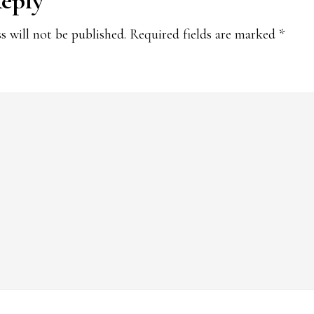
Reply
ions
s will not be published.
Required fields are marked
*