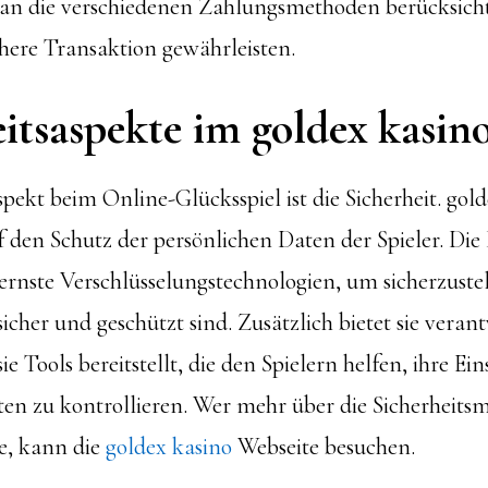
an die verschiedenen Zahlungsmethoden berücksichti
chere Transaktion gewährleisten.
itsaspekte im goldex kasin
pekt beim Online-Glücksspiel ist die Sicherheit. gold
 den Schutz der persönlichen Daten der Spieler. Die
nste Verschlüsselungstechnologien, um sicherzustell
icher und geschützt sind. Zusätzlich bietet sie veran
ie Tools bereitstellt, die den Spielern helfen, ihre Ei
en zu kontrollieren. Wer mehr über die Sicherheit
e, kann die
goldex kasino
Webseite besuchen.