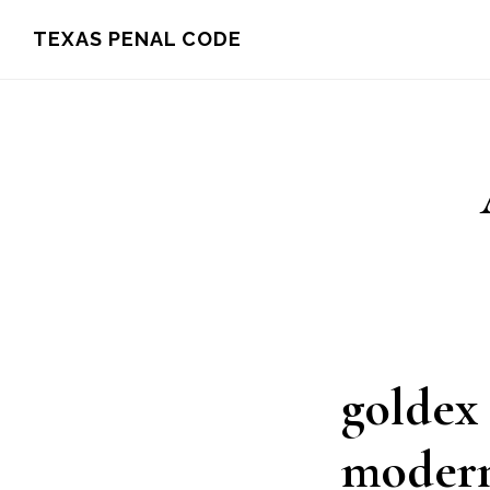
Skip
TEXAS PENAL CODE
to
main
content
goldex
modern