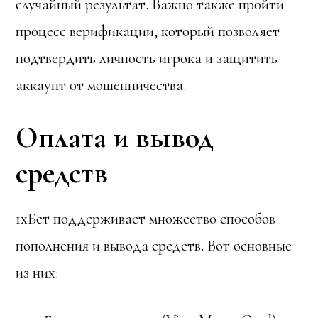
случайный результат. Важно также пройти
процесс верификации, который позволяет
подтвердить личность игрока и защитить
аккаунт от мошенничества.
Оплата и вывод
средств
1хБет поддерживает множество способов
пополнения и вывода средств. Вот основные
из них: