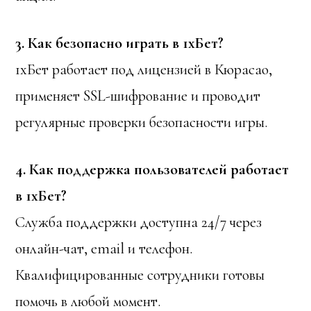
3. Как безопасно играть в 1хБет?
1хБет работает под лицензией в Кюрасао,
применяет SSL-шифрование и проводит
регулярные проверки безопасности игры.
4. Как поддержка пользователей работает
в 1хБет?
Служба поддержки доступна 24/7 через
онлайн-чат, email и телефон.
Квалифицированные сотрудники готовы
помочь в любой момент.