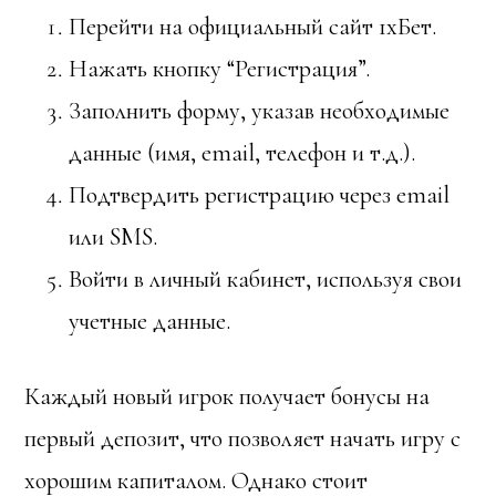
Перейти на официальный сайт 1хБет.
Нажать кнопку “Регистрация”.
Заполнить форму, указав необходимые
данные (имя, email, телефон и т.д.).
Подтвердить регистрацию через email
или SMS.
Войти в личный кабинет, используя свои
учетные данные.
Каждый новый игрок получает бонусы на
первый депозит, что позволяет начать игру с
хорошим капиталом. Однако стоит