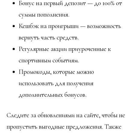
Бонус на первый депозит — до 100% от
суммы пополнения.
Кешбэк на проигрыши — возможность
вернуть часть средств.
Регулярные акции приуроченные к
спортивным событиям.
Промокоды, которые можно
использовать для получения
дополнительных бонусов.
Следите за обновлениями на сайте, чтобы не
пропустить выгодные предложения. Также