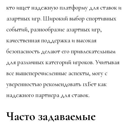
кто ищет надежную платформу для ставок и
азартных игр. Широкий выбор спортивных
событий, разнообразие азартных игр,
качественная поддержка и высокая
безопасность делают его привлекательным
для различных категорий игроков. Учитывая
все вышеперечисленные аспекты, могу с
уверенностью рекомендовать 1хБет как
надежного партнера для ставок.
Часто задаваемые