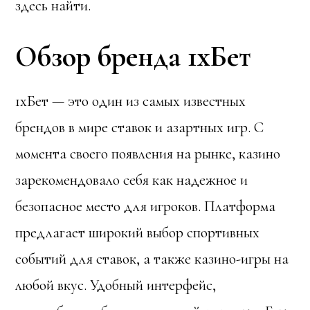
здесь найти.
Обзор бренда 1хБет
1хБет — это один из самых известных
брендов в мире ставок и азартных игр. С
момента своего появления на рынке, казино
зарекомендовало себя как надежное и
безопасное место для игроков. Платформа
предлагает широкий выбор спортивных
событий для ставок, а также казино-игры на
любой вкус. Удобный интерфейс,