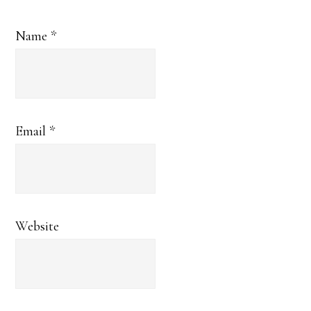
Name
*
Email
*
Website