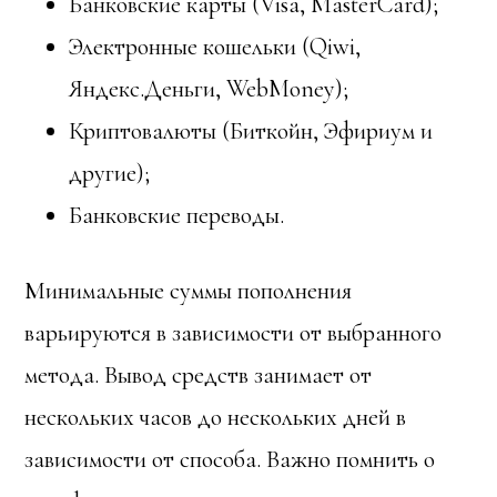
Банковские карты (Visa, MasterCard);
Электронные кошельки (Qiwi,
Яндекс.Деньги, WebMoney);
Криптовалюты (Биткойн, Эфириум и
другие);
Банковские переводы.
Минимальные суммы пополнения
варьируются в зависимости от выбранного
метода. Вывод средств занимает от
нескольких часов до нескольких дней в
зависимости от способа. Важно помнить о