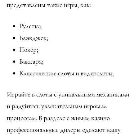
представлены такие игры, как:
Рулетка;
Блэкджек;
Покер;
Баккара;
Классические слоты и видеослоты.
Играйте в слоты с уникальными механиками
и радуйтесь увлекательным игровым
процессам. В разделе с живым казино
профессиональные дилеры сделают вашу