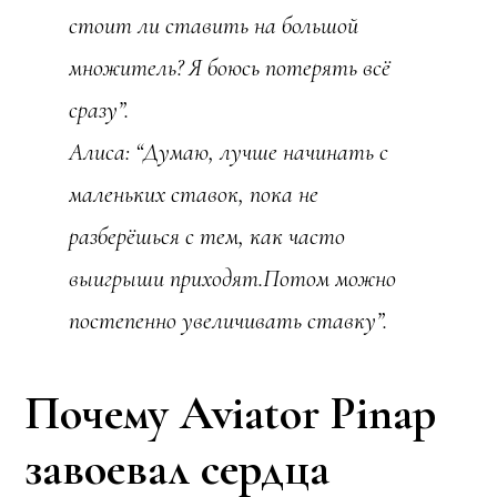
стоит ли ставить на большой
множитель? Я боюсь потерять всё
сразу”.
Алиса: “Думаю, лучше начинать с
маленьких ставок, пока не
разберёшься с тем, как часто
выигрыши приходят.Потом можно
постепенно увеличивать ставку”.
Почему Aviator Pinap
завоевал сердца