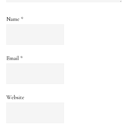
Name
*
Email
*
Website