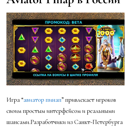
Игра “
авиатор пинап
” привлекает игроков
своим простым интерфейсом и реальными
шансами.Разработчики из Санкт-Петербурга