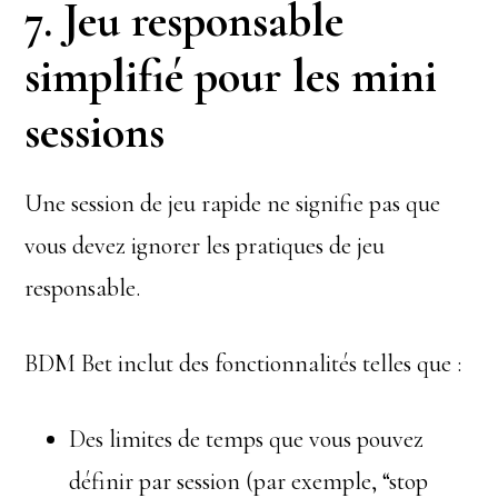
7. Jeu responsable
simplifié pour les mini
sessions
Une session de jeu rapide ne signifie pas que
vous devez ignorer les pratiques de jeu
responsable.
BDM Bet inclut des fonctionnalités telles que :
Des limites de temps que vous pouvez
définir par session (par exemple, “stop