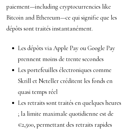
paiement—including cryptocurrencies like
Bitcoin and Ethereum—ce qui signifie que les
dépôts sont traités instantanément.
Les dépôts via Apple Pay ou Google Pay
prennent moins de trente secondes
Les portefeuilles électroniques comme
Skrill et Neteller créditent les fonds en
quasi temps réel
Les retraits sont traités en quelques heures
; la limite maximale quotidienne est de
€2,500, permettant des retraits rapides