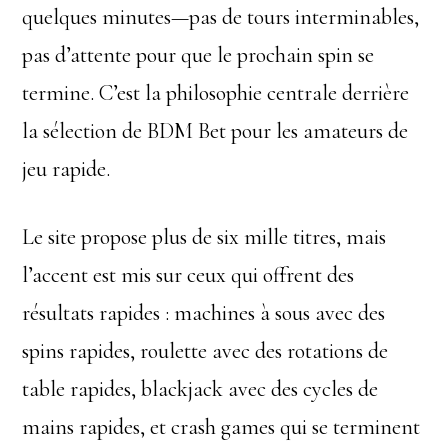
quelques minutes—pas de tours interminables,
pas d’attente pour que le prochain spin se
termine. C’est la philosophie centrale derrière
la sélection de BDM Bet pour les amateurs de
jeu rapide.
Le site propose plus de six mille titres, mais
l’accent est mis sur ceux qui offrent des
résultats rapides : machines à sous avec des
spins rapides, roulette avec des rotations de
table rapides, blackjack avec des cycles de
mains rapides, et crash games qui se terminent