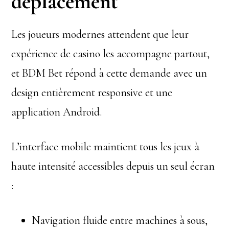
déplacement
Les joueurs modernes attendent que leur
expérience de casino les accompagne partout,
et BDM Bet répond à cette demande avec un
design entièrement responsive et une
application Android.
L’interface mobile maintient tous les jeux à
haute intensité accessibles depuis un seul écran
:
Navigation fluide entre machines à sous,