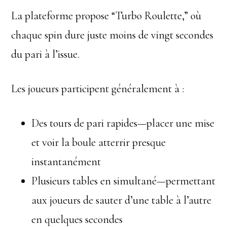
La plateforme propose “Turbo Roulette,” où
chaque spin dure juste moins de vingt secondes
du pari à l’issue.
Les joueurs participent généralement à :
Des tours de pari rapides—placer une mise
et voir la boule atterrir presque
instantanément
Plusieurs tables en simultané—permettant
aux joueurs de sauter d’une table à l’autre
en quelques secondes