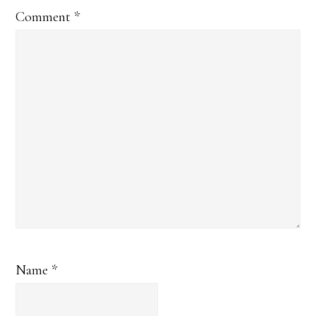
Comment
*
Name
*