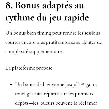
8. Bonus adaptés au
rythme du jeu rapide
Un bonus bien timing peut rendre les sessions
courtes encore plus gratifiantes sans ajouter de
complexité supplémentaire.
La plateforme propose :
Un bonus de bienvenue jusqu’à €1,500 +
tours gratuits répartis sur les premiers
dépôts—les joueurs peuvent le réclamer