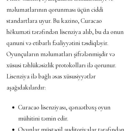
məlumatlarının qorunması üçün ciddi
standartlara uyur. Bu kazino, Curacao
hökuməti tərəfindən lisenziya alıb, bu da onun
qanuni və etibarlı fəaliyyətini təsdiqləyir.
Oyunçuların məlumatları şifrələnmişdir və
xüsusi təhlükəsizlik protokolları ilə qorunur.
Lisenziya ilə bağlı əsas xüsusiyyətlər
aşağıdakılardır:
Curacao lisenziyası, qənaətbəxş oyun
mühitini təmin edir.
Oyunlar müstəqil auditoriyalar tərəfindən