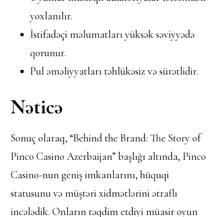
yoxlanılır.
İstifadəçi məlumatları yüksək səviyyədə
qorunur.
Pul əməliyyatları təhlükəsiz və sürətlidir.
Nəticə
Sonuç olaraq, “Behind the Brand: The Story of
Pinco Casino Azerbaijan” başlığı altında, Pinco
Casino-nun geniş imkanlarını, hüquqi
statusunu və müştəri xidmətlərini ətraflı
incələdik. Onların təqdim etdiyi müasir oyun