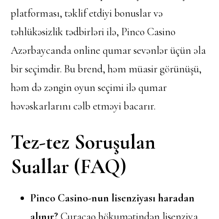
platforması, təklif etdiyi bonuslar və
təhlükəsizlik tədbirləri ilə, Pinco Casino
Azərbaycanda online qumar sevənlər üçün əla
bir seçimdir. Bu brend, həm müasir görünüşü,
həm də zəngin oyun seçimi ilə qumar
həvəskarlarını cəlb etməyi bacarır.
Tez-tez Soruşulan
Suallar (FAQ)
Pinco Casino-nun lisenziyası haradan
alınır?
Curacao hökumətindən lisenziya