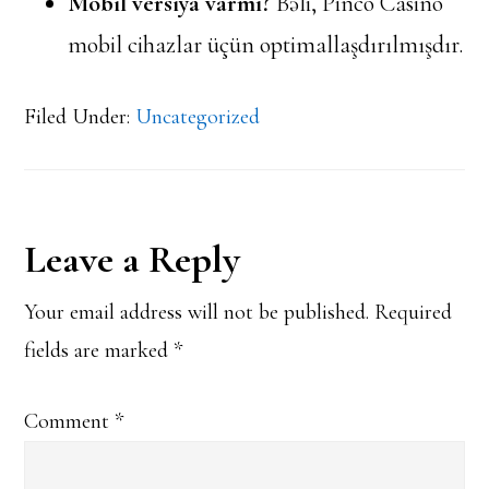
Mobil versiya varmı?
Bəli, Pinco Casino
mobil cihazlar üçün optimallaşdırılmışdır.
Filed Under:
Uncategorized
Reader
Leave a Reply
Interactions
Your email address will not be published.
Required
fields are marked
*
Comment
*