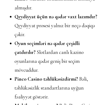
almışdır.
Qeydiyyat üçün nə qədər vaxt lazımdır?
Qeydiyyat prosesi yalnız bir neçə dəqiqə
çəkir.
Oyun seçimləri nə qədər çeşidli
çatdırılır?
Slotlardan canlı kazino
oyunlarına qədər geniş bir seçim
mövcuddur.
Pinco Casino təhlükəsizdirmi?
Bəli,
təhlükəsizlik standartlarına uyğun
fəaliyyət göstərir.