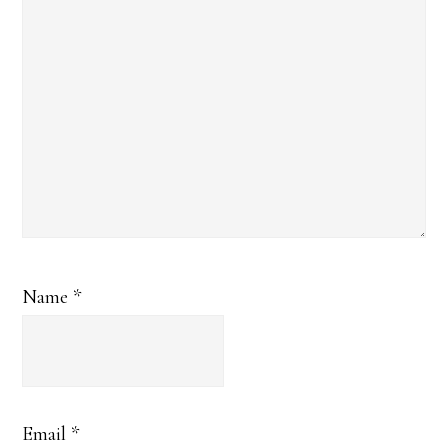
Name
*
Email
*