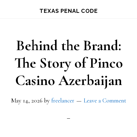
Skip
TEXAS PENAL CODE
to
main
content
Behind the Brand:
The Story of Pinco
Casino Azerbaijan
May 14, 2026
by
freelancer
Leave a Comment