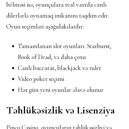
bölməsi isə, oyunçulara real vaxtda canlı
dilerlərlə oynamaq imkanını təqdim edir.
Oyun seçimləri aşağıdakılardır:
Tamamlanan slot oyunları: Starburst,
Book of Dead, və daha çoxu
Canlı baccarat, blackjack və rulet
Video poker seçimi
Hər gün yeni oyunlar əlavə olunur
Təhlükəsizlik və Lisenziya
Pinco Casino, oyunçuların təhlükəsizliyi və