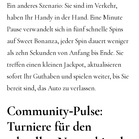
Ein anderes Szenario: Sie sind im Verkehr,
haben Ihr Handy in der Hand. Eine Minute
Pause verwandelt sich in fünf schnelle Spins
auf Sweet Bonanza, jeder Spin dauert weniger
als zehn Sekunden von Anfang bis Ende. Sie
treffen einen kleinen Jackpot, aktualisieren
sofort Ihr Guthaben und spielen weiter, bis Sie
bereit sind, das Auto zu verlassen.
Community‑Pulse:
Turniere für den