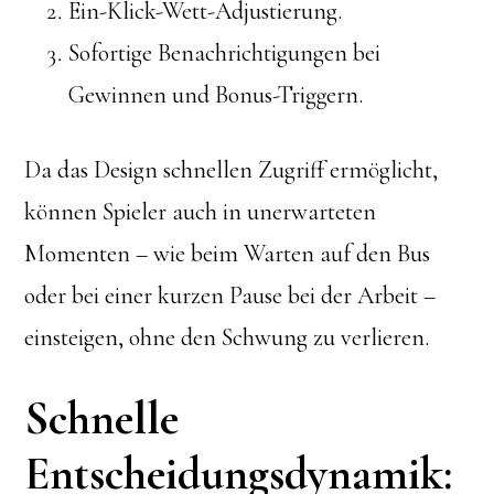
Ein-Klick-Wett-Adjustierung.
Sofortige Benachrichtigungen bei
Gewinnen und Bonus-Triggern.
Da das Design schnellen Zugriff ermöglicht,
können Spieler auch in unerwarteten
Momenten – wie beim Warten auf den Bus
oder bei einer kurzen Pause bei der Arbeit –
einsteigen, ohne den Schwung zu verlieren.
Schnelle
Entscheidungsdynamik: