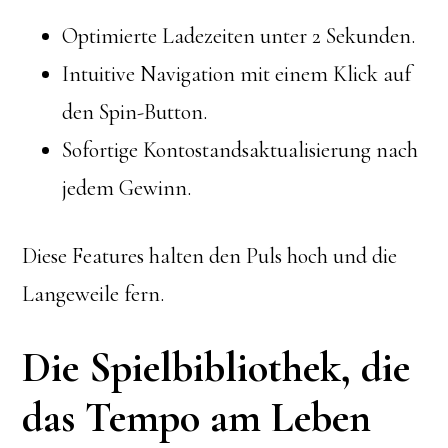
Optimierte Ladezeiten unter 2 Sekunden.
Intuitive Navigation mit einem Klick auf
den Spin-Button.
Sofortige Kontostandsaktualisierung nach
jedem Gewinn.
Diese Features halten den Puls hoch und die
Langeweile fern.
Die Spielbibliothek, die
das Tempo am Leben