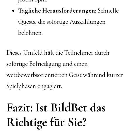
Tägliche Herausforderungen:
Schnelle
Quests, die sofortige Auszahlungen
belohnen.
Dieses Umfeld hält die Teilnehmer durch
sofortige Befriedigung und einen
wettbewerbsorientierten Geist während kurzer
Spielphasen engagiert.
Fazit: Ist BildBet das
Richtige für Sie?