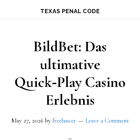
Skip
TEXAS PENAL CODE
to
main
content
BildBet: Das
ultimative
Quick‑Play Casino
Erlebnis
May 27, 2026
by
freelancer
Leave a Comment