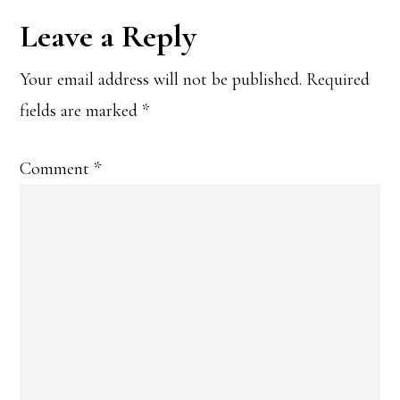
Reader
Leave a Reply
Interactions
Your email address will not be published.
Required
fields are marked
*
Comment
*