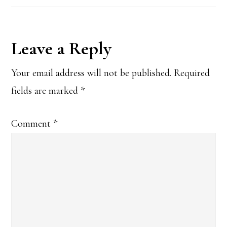
Reader
Leave a Reply
Interactions
Your email address will not be published.
Required
fields are marked
*
Comment
*