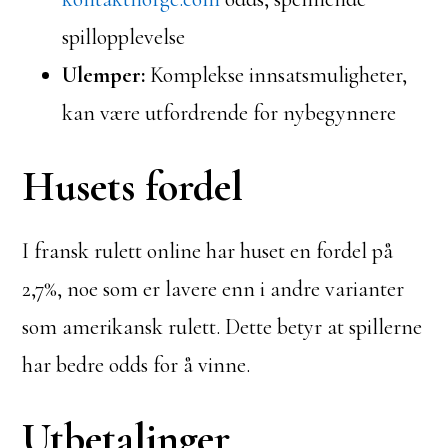
spillopplevelse
Ulemper:
Komplekse innsatsmuligheter,
kan være utfordrende for nybegynnere
Husets fordel
I fransk rulett online har huset en fordel på
2,7%, noe som er lavere enn i andre varianter
som amerikansk rulett. Dette betyr at spillerne
har bedre odds for å vinne.
Utbetalinger