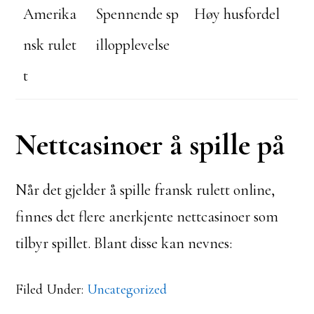
Amerika
Spennende sp
Høy husfordel
nsk rulet
illopplevelse
t
Nettcasinoer å spille på
Når det gjelder å spille fransk rulett online,
finnes det flere anerkjente nettcasinoer som
tilbyr spillet. Blant disse kan nevnes:
Filed Under:
Uncategorized