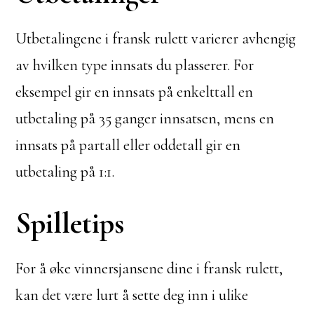
Utbetalingene i fransk rulett varierer avhengig
av hvilken type innsats du plasserer. For
eksempel gir en innsats på enkelttall en
utbetaling på 35 ganger innsatsen, mens en
innsats på partall eller oddetall gir en
utbetaling på 1:1.
Spilletips
For å øke vinnersjansene dine i fransk rulett,
kan det være lurt å sette deg inn i ulike