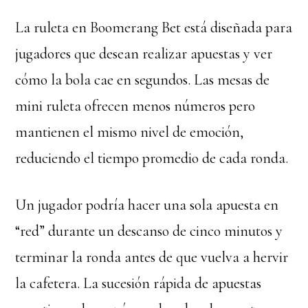
La ruleta en Boomerang Bet está diseñada para
jugadores que desean realizar apuestas y ver
cómo la bola cae en segundos. Las mesas de
mini ruleta ofrecen menos números pero
mantienen el mismo nivel de emoción,
reduciendo el tiempo promedio de cada ronda.
Un jugador podría hacer una sola apuesta en
“red” durante un descanso de cinco minutos y
terminar la ronda antes de que vuelva a hervir
la cafetera. La sucesión rápida de apuestas