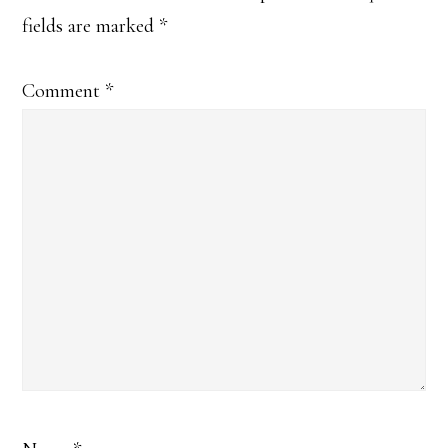
fields are marked
*
Comment
*