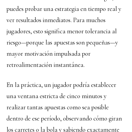
puedes probar una estrategia en tiempo real y
ver resultados inmediatos. Para muchos
jugadores, esto significa menor tolerancia al
riesgo—porque las apuestas son pequeñas—y
mayor motivación impulsada por
retroalimentación instantánea.
En la práctica, un jugador podría establecer
una ventana estricta de cinco minutos y
realizar tantas apuestas como sea posible
dentro de ese período, observando cómo giran
los carretes o la bola y sabiendo exactamente