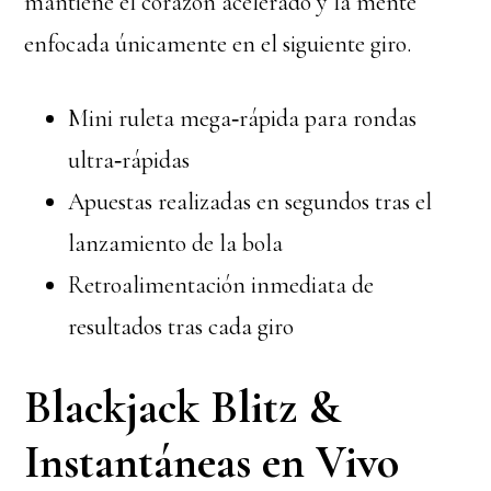
mantiene el corazón acelerado y la mente
enfocada únicamente en el siguiente giro.
Mini ruleta mega‑rápida para rondas
ultra‑rápidas
Apuestas realizadas en segundos tras el
lanzamiento de la bola
Retroalimentación inmediata de
resultados tras cada giro
Blackjack Blitz &
Instantáneas en Vivo