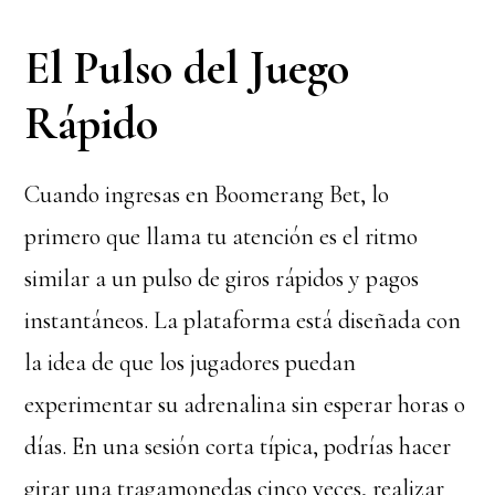
El Pulso del Juego
Rápido
Cuando ingresas en Boomerang Bet, lo
primero que llama tu atención es el ritmo
similar a un pulso de giros rápidos y pagos
instantáneos. La plataforma está diseñada con
la idea de que los jugadores puedan
experimentar su adrenalina sin esperar horas o
días. En una sesión corta típica, podrías hacer
girar una tragamonedas cinco veces, realizar