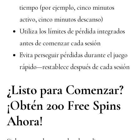
tiempo (por ejemplo, cinco minutos
activo, cinco minutos descanso)
Utiliza los límites de pérdida integrados
antes de comenzar cada sesión
Evita perseguir pérdidas durante el juego
rápido—restablece después de cada sesión
¿Listo para Comenzar?
¡Obtén 200 Free Spins
Ahora!