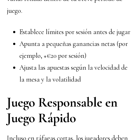
juego.
Establece límites por sesión antes de jugar
Apunta a pequeñas ganancias netas (por
ejemplo, +€20 por sesión)
Ajusta las apuestas según la velocidad de
la mesa y la volatilidad
Juego Responsable en
Juego Rápido
Incluso en ráfagas cortas, los jugadores deben