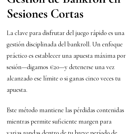
Sesiones Cortas
La clave para disfrutar del juego rápido es una
gestión disciplinada del bankroll. Un enfoque
práctico es establecer una apuesta máxima por
sesión—digamos €20—y detenerse una vez
alcanzado ese límite o si ganas cinco veces tu
apuesta.
Este método mantiene las pérdidas contenidas
mientras permite suficiente margen para
varias rondas dentro de tu breve período de