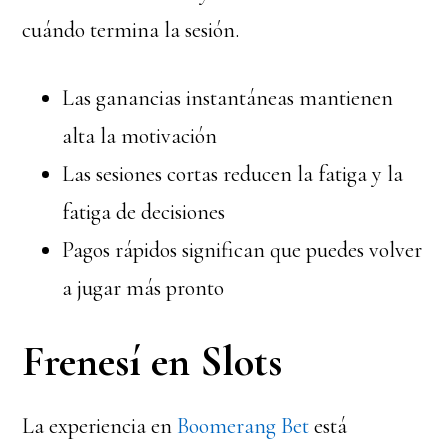
cuándo termina la sesión.
Las ganancias instantáneas mantienen
alta la motivación
Las sesiones cortas reducen la fatiga y la
fatiga de decisiones
Pagos rápidos significan que puedes volver
a jugar más pronto
Frenesí en Slots
La experiencia en
Boomerang Bet
está