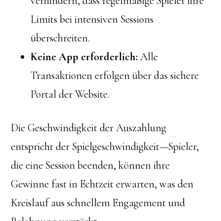
verhindern, dass regelmäßige Spieler ihre
Limits bei intensiven Sessions
überschreiten.
Keine App erforderlich:
Alle
Transaktionen erfolgen über das sichere
Portal der Website.
Die Geschwindigkeit der Auszahlung
entspricht der Spielgeschwindigkeit—Spieler,
die eine Session beenden, können ihre
Gewinne fast in Echtzeit erwarten, was den
Kreislauf aus schnellem Engagement und