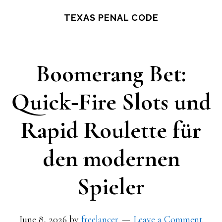
Skip
TEXAS PENAL CODE
to
main
content
Boomerang Bet:
Quick‑Fire Slots und
Rapid Roulette für
den modernen
Spieler
June 8, 2026
by
freelancer
Leave a Comment