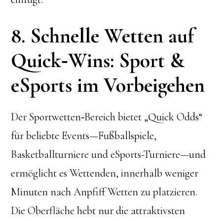
8. Schnelle Wetten auf
Quick‑Wins: Sport &
eSports im Vorbeigehen
Der Sportwetten‑Bereich bietet „Quick Odds“
für beliebte Events—Fußballspiele,
Basketballturniere und eSports-Turniere—und
ermöglicht es Wettenden, innerhalb weniger
Minuten nach Anpfiff Wetten zu platzieren.
Die Oberfläche hebt nur die attraktivsten