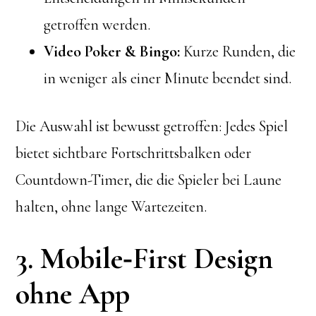
getroffen werden.
Video Poker & Bingo:
Kurze Runden, die
in weniger als einer Minute beendet sind.
Die Auswahl ist bewusst getroffen: Jedes Spiel
bietet sichtbare Fortschrittsbalken oder
Countdown-Timer, die die Spieler bei Laune
halten, ohne lange Wartezeiten.
3. Mobile‑First Design
ohne App