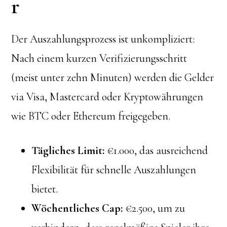
r
Der Auszahlungsprozess ist unkompliziert:
Nach einem kurzen Verifizierungsschritt
(meist unter zehn Minuten) werden die Gelder
via Visa, Mastercard oder Kryptowährungen
wie BTC oder Ethereum freigegeben.
Tägliches Limit:
€1.000, das ausreichend
Flexibilität für schnelle Auszahlungen
bietet.
Wöchentliches Cap:
€2.500, um zu