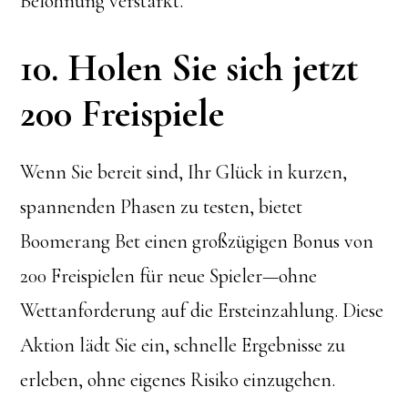
Belohnung verstärkt.
10. Holen Sie sich jetzt
200 Freispiele
Wenn Sie bereit sind, Ihr Glück in kurzen,
spannenden Phasen zu testen, bietet
Boomerang Bet einen großzügigen Bonus von
200 Freispielen für neue Spieler—ohne
Wettanforderung auf die Ersteinzahlung. Diese
Aktion lädt Sie ein, schnelle Ergebnisse zu
erleben, ohne eigenes Risiko einzugehen.