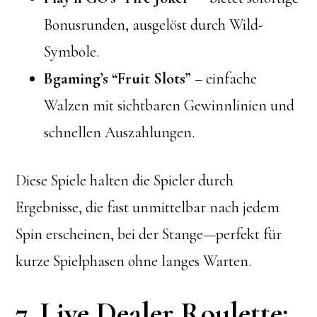
Bonusrunden, ausgelöst durch Wild-
Symbole.
Bgaming’s “Fruit Slots”
– einfache
Walzen mit sichtbaren Gewinnlinien und
schnellen Auszahlungen.
Diese Spiele halten die Spieler durch
Ergebnisse, die fast unmittelbar nach jedem
Spin erscheinen, bei der Stange—perfekt für
kurze Spielphasen ohne langes Warten.
7. Live Dealer Roulette: