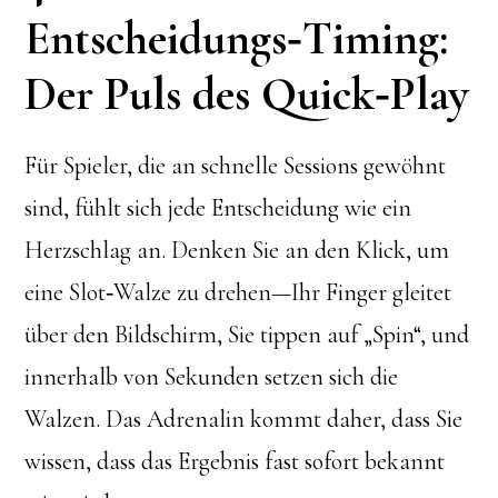
Entscheidungs‑Timing:
Der Puls des Quick‑Play
Für Spieler, die an schnelle Sessions gewöhnt
sind, fühlt sich jede Entscheidung wie ein
Herzschlag an. Denken Sie an den Klick, um
eine Slot‑Walze zu drehen—Ihr Finger gleitet
über den Bildschirm, Sie tippen auf „Spin“, und
innerhalb von Sekunden setzen sich die
Walzen. Das Adrenalin kommt daher, dass Sie
wissen, dass das Ergebnis fast sofort bekannt