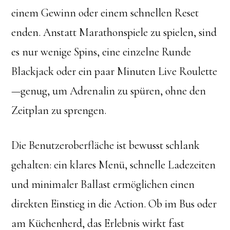
einem Gewinn oder einem schnellen Reset
enden. Anstatt Marathonspiele zu spielen, sind
es nur wenige Spins, eine einzelne Runde
Blackjack oder ein paar Minuten Live Roulette
—genug, um Adrenalin zu spüren, ohne den
Zeitplan zu sprengen.
Die Benutzeroberfläche ist bewusst schlank
gehalten: ein klares Menü, schnelle Ladezeiten
und minimaler Ballast ermöglichen einen
direkten Einstieg in die Action. Ob im Bus oder
am Küchenherd, das Erlebnis wirkt fast