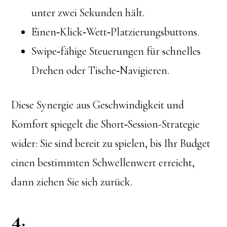
unter zwei Sekunden hält.
Einen‑Klick‑Wett‑Platzierungsbuttons.
Swipe‑fähige Steuerungen für schnelles
Drehen oder Tische‑Navigieren.
Diese Synergie aus Geschwindigkeit und
Komfort spiegelt die Short‑Session-Strategie
wider: Sie sind bereit zu spielen, bis Ihr Budget
einen bestimmten Schwellenwert erreicht,
dann ziehen Sie sich zurück.
4.