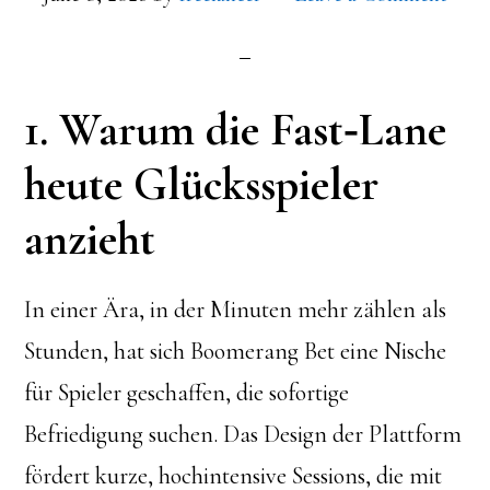
1. Warum die Fast‑Lane
heute Glücksspieler
anzieht
In einer Ära, in der Minuten mehr zählen als
Stunden, hat sich Boomerang Bet eine Nische
für Spieler geschaffen, die sofortige
Befriedigung suchen. Das Design der Plattform
fördert kurze, hochintensive Sessions, die mit