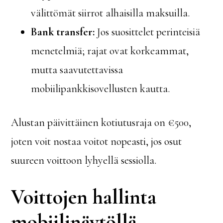
välittömät siirrot alhaisilla maksuilla.
Bank transfer:
Jos suosittelet perinteisiä
menetelmiä; rajat ovat korkeammat,
mutta saavutettavissa
mobiilipankkisovellusten kautta.
Alustan päivittäinen kotiutusraja on €500,
joten voit nostaa voitot nopeasti, jos osut
suureen voittoon lyhyellä sessiolla.
Voittojen hallinta
mobiilinäytöllä