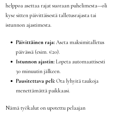
helppoa asettaa rajat suoraan puhelimesta—oli
kyse sitten päivittäisestä talletusrajasta tai
istunnon ajastimesta.
Päivittäinen raja:
Aseta maksimitalletus
päivässä (esim. €20).
Istunnon ajastin:
Lopeta automaattisesti
30 minuutin jälkeen.
Pausitettava peli:
Ota lyhyitä taukoja
menettämättä paikkaasi.
Nämä työkalut on upotettu pelaajan