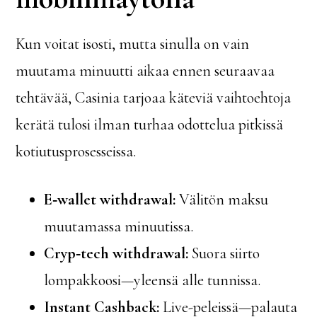
Kun voitat isosti, mutta sinulla on vain
muutama minuutti aikaa ennen seuraavaa
tehtävää, Casinia tarjoaa käteviä vaihtoehtoja
kerätä tulosi ilman turhaa odottelua pitkissä
kotiutusprosesseissa.
E‑wallet withdrawal:
Välitön maksu
muutamassa minuutissa.
Cryp‑tech withdrawal:
Suora siirto
lompakkoosi—yleensä alle tunnissa.
Instant Cashback:
Live-peleissä—palauta