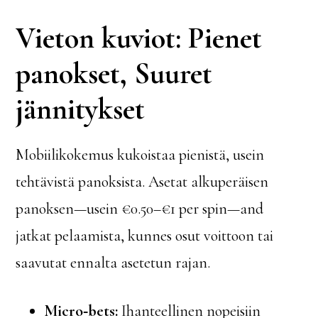
Vieton kuviot: Pienet
panokset, Suuret
jännitykset
Mobiilikokemus kukoistaa pienistä, usein
tehtävistä panoksista. Asetat alkuperäisen
panoksen—usein €0.50–€1 per spin—and
jatkat pelaamista, kunnes osut voittoon tai
saavutat ennalta asetetun rajan.
Micro‑bets:
Ihanteellinen nopeisiin