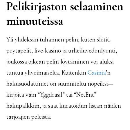
Pelikirjaston selaaminen
minuuteissa
Yli yhdeksän tuhannen pelin, kuten slotit,
pöytäpelit, live-kasino ja urheiluvedonlyönti,
joukossa oikean pelin löytäminen voi aluksi
tuntua ylivoimaiselta. Kuitenkin
Casinia
’n
hakusuodattimet on suunniteltu nopeiksi—
kirjoita vain “Yggdrasil” tai “NetEnt”
hakupalkkiin, ja saat kuratoidun listan näiden
tarjoajien peleistä.