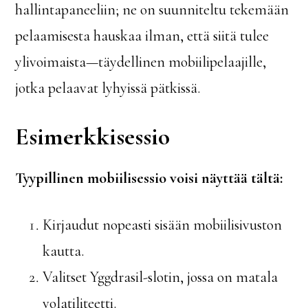
hallintapaneeliin; ne on suunniteltu tekemään
pelaamisesta hauskaa ilman, että siitä tulee
ylivoimaista—täydellinen mobiilipelaajille,
jotka pelaavat lyhyissä pätkissä.
Esimerkkisessio
Tyypillinen mobiilisessio voisi näyttää tältä:
Kirjaudut nopeasti sisään mobiilisivuston
kautta.
Valitset Yggdrasil-slotin, jossa on matala
volatiliteetti.