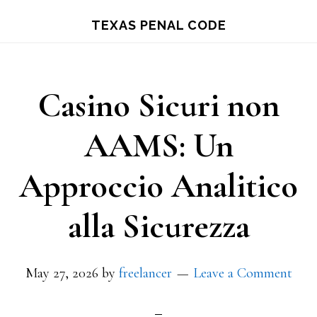
Skip
TEXAS PENAL CODE
to
main
content
Casino Sicuri non
AAMS: Un
Approccio Analitico
alla Sicurezza
May 27, 2026
by
freelancer
Leave a Comment