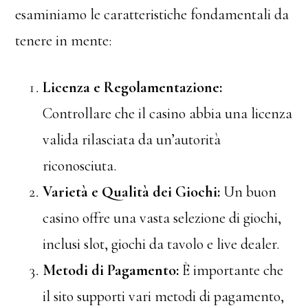
esaminiamo le caratteristiche fondamentali da
tenere in mente:
Licenza e Regolamentazione:
Controllare che il casino abbia una licenza
valida rilasciata da un’autorità
riconosciuta.
Varietà e Qualità dei Giochi:
Un buon
casino offre una vasta selezione di giochi,
inclusi slot, giochi da tavolo e live dealer.
Metodi di Pagamento:
È importante che
il sito supporti vari metodi di pagamento,