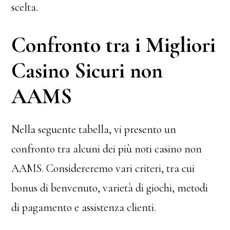
scelta.
Confronto tra i Migliori
Casino Sicuri non
AAMS
Nella seguente tabella, vi presento un
confronto tra alcuni dei più noti casino non
AAMS. Considereremo vari criteri, tra cui
bonus di benvenuto, varietà di giochi, metodi
di pagamento e assistenza clienti.