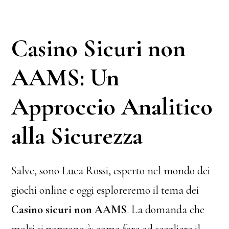
Casino Sicuri non
AAMS: Un
Approccio Analitico
alla Sicurezza
Salve, sono Luca Rossi, esperto nel mondo dei
giochi online e oggi esploreremo il tema dei
Casino sicuri non AAMS
. La domanda che