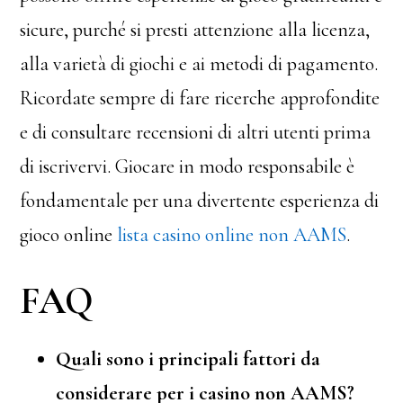
sicure, purché si presti attenzione alla licenza,
alla varietà di giochi e ai metodi di pagamento.
Ricordate sempre di fare ricerche approfondite
e di consultare recensioni di altri utenti prima
di iscrivervi. Giocare in modo responsabile è
fondamentale per una divertente esperienza di
gioco online
lista casino online non AAMS
.
FAQ
Quali sono i principali fattori da
considerare per i casino non AAMS?