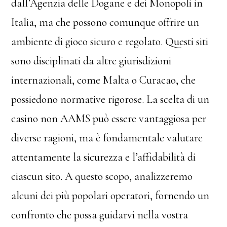
dall’Agenzia delle Dogane e dei Monopoli in
Italia, ma che possono comunque offrire un
ambiente di gioco sicuro e regolato. Questi siti
sono disciplinati da altre giurisdizioni
internazionali, come Malta o Curacao, che
possiedono normative rigorose. La scelta di un
casino non AAMS può essere vantaggiosa per
diverse ragioni, ma è fondamentale valutare
attentamente la sicurezza e l’affidabilità di
ciascun sito. A questo scopo, analizzeremo
alcuni dei più popolari operatori, fornendo un
confronto che possa guidarvi nella vostra