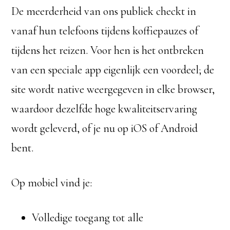
De meerderheid van ons publiek checkt in
vanaf hun telefoons tijdens koffiepauzes of
tijdens het reizen. Voor hen is het ontbreken
van een speciale app eigenlijk een voordeel; de
site wordt native weergegeven in elke browser,
waardoor dezelfde hoge kwaliteitservaring
wordt geleverd, of je nu op iOS of Android
bent.
Op mobiel vind je:
Volledige toegang tot alle