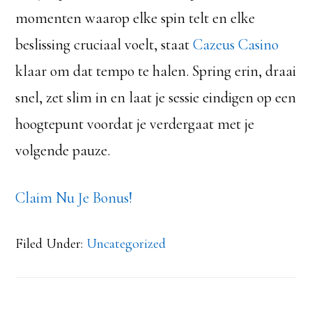
momenten waarop elke spin telt en elke
beslissing cruciaal voelt, staat
Cazeus Casino
klaar om dat tempo te halen. Spring erin, draai
snel, zet slim in en laat je sessie eindigen op een
hoogtepunt voordat je verdergaat met je
volgende pauze.
Claim Nu Je Bonus!
Filed Under:
Uncategorized