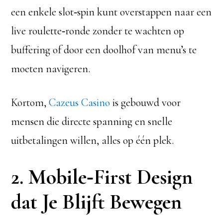
een enkele slot‑spin kunt overstappen naar een
live roulette‑ronde zonder te wachten op
buffering of door een doolhof van menu’s te
moeten navigeren.
Kortom,
Cazeus Casino
is gebouwd voor
mensen die directe spanning en snelle
uitbetalingen willen, alles op één plek.
2. Mobile‑First Design
dat Je Blijft Bewegen