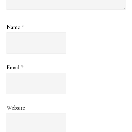
Name
*
Email
*
Website