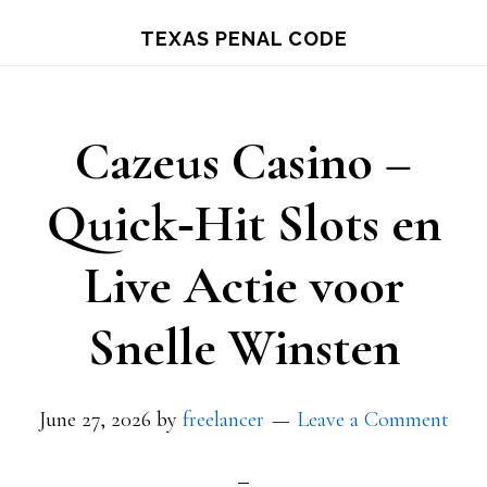
Skip
TEXAS PENAL CODE
to
main
content
Cazeus Casino –
Quick‑Hit Slots en
Live Actie voor
Snelle Winsten
June 27, 2026
by
freelancer
Leave a Comment