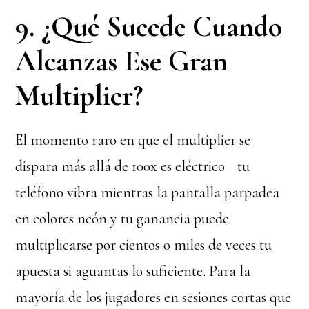
9. ¿Qué Sucede Cuando
Alcanzas Ese Gran
Multiplier?
El momento raro en que el multiplier se
dispara más allá de 100x es eléctrico—tu
teléfono vibra mientras la pantalla parpadea
en colores neón y tu ganancia puede
multiplicarse por cientos o miles de veces tu
apuesta si aguantas lo suficiente. Para la
mayoría de los jugadores en sesiones cortas que