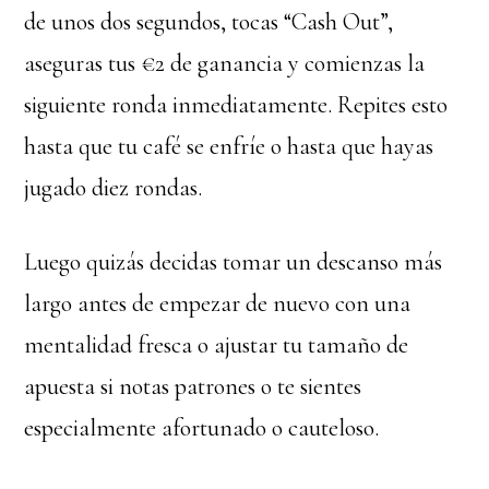
de unos dos segundos, tocas “Cash Out”,
aseguras tus €2 de ganancia y comienzas la
siguiente ronda inmediatamente. Repites esto
hasta que tu café se enfríe o hasta que hayas
jugado diez rondas.
Luego quizás decidas tomar un descanso más
largo antes de empezar de nuevo con una
mentalidad fresca o ajustar tu tamaño de
apuesta si notas patrones o te sientes
especialmente afortunado o cauteloso.