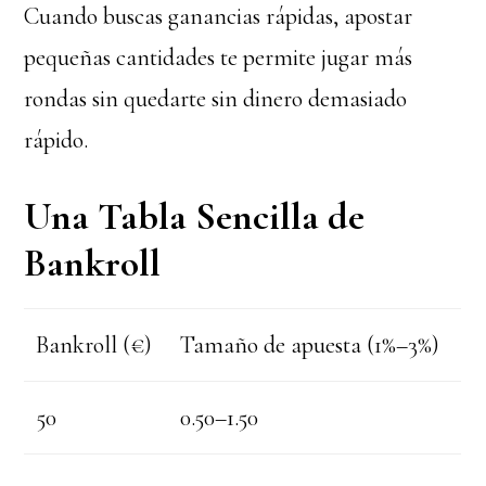
Cuando buscas ganancias rápidas, apostar
pequeñas cantidades te permite jugar más
rondas sin quedarte sin dinero demasiado
rápido.
Una Tabla Sencilla de
Bankroll
Bankroll (€)
Tamaño de apuesta (1%–3%)
50
0.50–1.50