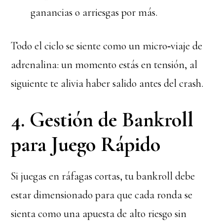
ganancias o arriesgas por más.
Todo el ciclo se siente como un micro‑viaje de
adrenalina: un momento estás en tensión, al
siguiente te alivia haber salido antes del crash.
4. Gestión de Bankroll
para Juego Rápido
Si juegas en ráfagas cortas, tu bankroll debe
estar dimensionado para que cada ronda se
sienta como una apuesta de alto riesgo sin