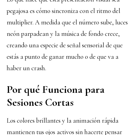
pegajosa es cómo sincroniza con el ritmo del
multiplier. A medida que el número sube, luces
neón parpadean y la música de fondo crece,
creando una especie de señal sensorial de que
estás a punto de ganar mucho o de que va a
haber un crash.
Por qué Funciona para
Sesiones Cortas
Los colores brillantes y la animación rápida
mantienen tus ojos activos sin hacerte pensar