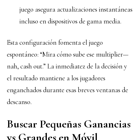
juego asegura actualizaciones instantáneas
incluso en dispositivos de gama media.
Esta configuración fomenta el juego
espontáneo: “Mira cómo sube ese multiplier—
nah, cash out.” La inmediatez de la decisión y
el resultado mantiene a los jugadores
enganchados durante esas breves ventanas de
descanso.
Buscar Pequeñas Ganancias
vs Grandes en Móvil