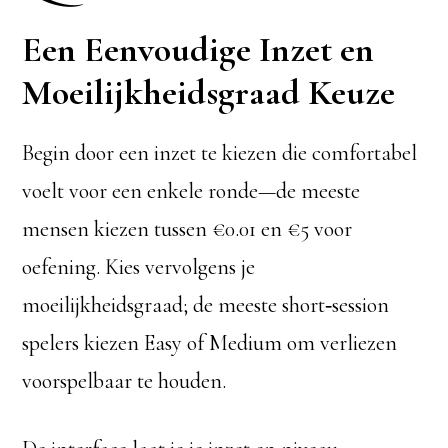
Een Eenvoudige Inzet en
Moeilijkheidsgraad Keuze
Begin door een inzet te kiezen die comfortabel
voelt voor een enkele ronde—de meeste
mensen kiezen tussen €0.01 en €5 voor
oefening. Kies vervolgens je
moeilijkheidsgraad; de meeste short‑session
spelers kiezen Easy of Medium om verliezen
voorspelbaar te houden.