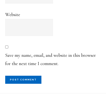
Website
Save my name, email, and website in this browser
for the next time I comment.