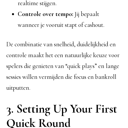
realtime stijgen.
Controle over tempo:
Jij bepaalt
wanneer je vooruit stapt of cashout.
De combinatie van snelheid, duidelijkheid en
controle maakt het een natuurlijke keuze voor
spelers die genieten van “quick plays” en lange
sessies willen vermijden die focus en bankroll
uitputten.
3. Setting Up Your First
Quick Round