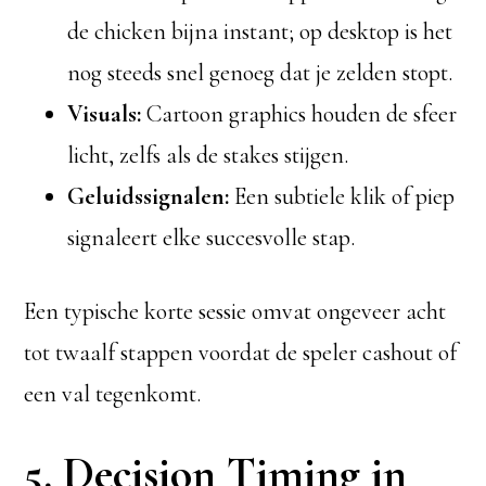
de chicken bijna instant; op desktop is het
nog steeds snel genoeg dat je zelden stopt.
Visuals:
Cartoon graphics houden de sfeer
licht, zelfs als de stakes stijgen.
Geluidssignalen:
Een subtiele klik of piep
signaleert elke succesvolle stap.
Een typische korte sessie omvat ongeveer acht
tot twaalf stappen voordat de speler cashout of
een val tegenkomt.
5. Decision Timing in