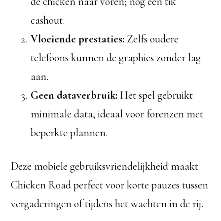
de chicken naar voren; nog een tik
cashout.
Vloeiende prestaties:
Zelfs oudere
telefoons kunnen de graphics zonder lag
aan.
Geen dataverbruik:
Het spel gebruikt
minimale data, ideaal voor forenzen met
beperkte plannen.
Deze mobiele gebruiksvriendelijkheid maakt
Chicken Road perfect voor korte pauzes tussen
vergaderingen of tijdens het wachten in de rij.