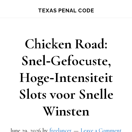
Skip
TEXAS PENAL CODE
to
main
content
Chicken Road:
Snel‑Gefocuste,
Hoge‑Intensiteit
Slots voor Snelle
Winsten
June 29, 2026
by
freelancer
Leave a Comment