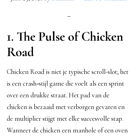
1. The Pulse of Chicken
Road
Chicken Road is niet je typische scroll-slot; het
is een crash‑stijl game die voelt als een sprint
over een drukke straat. Het pad van de
chicken is bezaaid met verborgen gevaren en
de multiplier stijgt met elke succesvolle stap.
Wanneer de chicken een manhole of een oven