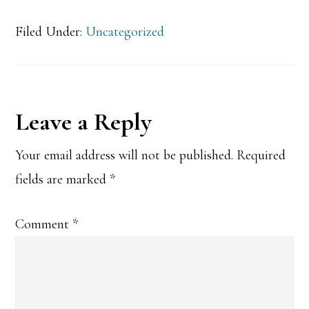
Filed Under:
Uncategorized
Reader
Leave a Reply
Interactions
Your email address will not be published.
Required
fields are marked
*
Comment
*