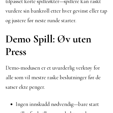
tilpasset korte spilleøkter—spillere kan raskt
vurdere sin bankroll etter hver gevinst eller tap
og justere før neste runde starter.
Demo Spill: Øv uten
Press
Demo-modusen er et uvurderlig verktøy for
alle som vil mestre raske beslutninger før de
satser ekte penger.
Ingen innskudd nødvendig—bare start