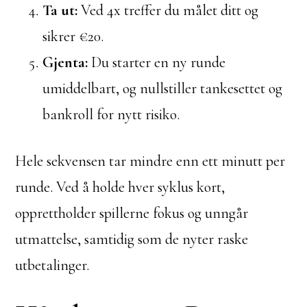
Ta ut:
Ved 4x treffer du målet ditt og
sikrer €20.
Gjenta:
Du starter en ny runde
umiddelbart, og nullstiller tankesettet og
bankroll for nytt risiko.
Hele sekvensen tar mindre enn ett minutt per
runde. Ved å holde hver syklus kort,
opprettholder spillerne fokus og unngår
utmattelse, samtidig som de nyter raske
utbetalinger.