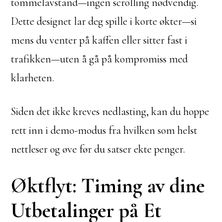
tommelavstand—ingen scrolling nødvendig.
Dette designet lar deg spille i korte økter—si
mens du venter på kaffen eller sitter fast i
trafikken—uten å gå på kompromiss med
klarheten.
Siden det ikke kreves nedlasting, kan du hoppe
rett inn i demo-modus fra hvilken som helst
nettleser og øve før du satser ekte penger.
Øktflyt: Timing av dine
Utbetalinger på Et