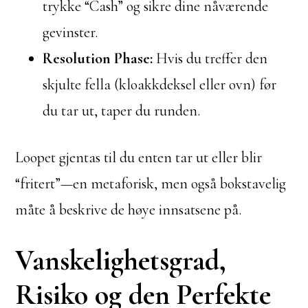
trykke “Cash” og sikre dine nåværende
gevinster.
Resolution Phase:
Hvis du treffer den
skjulte fella (kloakkdeksel eller ovn) før
du tar ut, taper du runden.
Loopet gjentas til du enten tar ut eller blir
“fritert”—en metaforisk, men også bokstavelig
måte å beskrive de høye innsatsene på.
Vanskelighetsgrad,
Risiko og den Perfekte