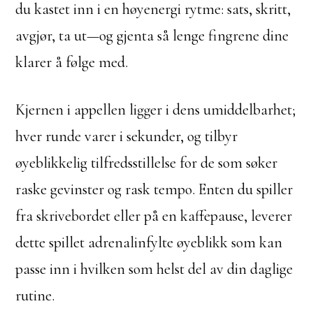
du kastet inn i en høyenergi rytme: sats, skritt,
avgjør, ta ut—og gjenta så lenge fingrene dine
klarer å følge med.
Kjernen i appellen ligger i dens umiddelbarhet;
hver runde varer i sekunder, og tilbyr
øyeblikkelig tilfredsstillelse for de som søker
raske gevinster og rask tempo. Enten du spiller
fra skrivebordet eller på en kaffepause, leverer
dette spillet adrenalinfylte øyeblikk som kan
passe inn i hvilken som helst del av din daglige
rutine.