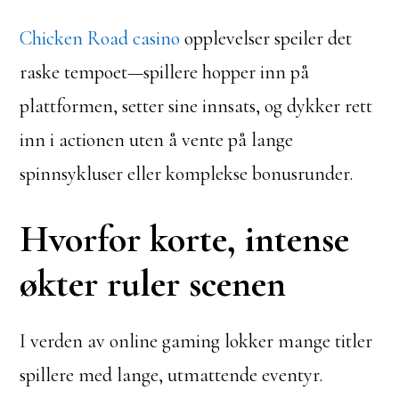
Chicken Road casino
opplevelser speiler det
raske tempoet—spillere hopper inn på
plattformen, setter sine innsats, og dykker rett
inn i actionen uten å vente på lange
spinnsykluser eller komplekse bonusrunder.
Hvorfor korte, intense
økter ruler scenen
I verden av online gaming lokker mange titler
spillere med lange, utmattende eventyr.