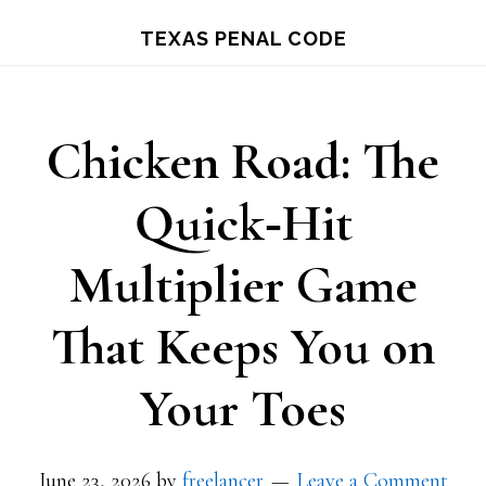
Skip
TEXAS PENAL CODE
to
main
content
Chicken Road: The
Quick‑Hit
Multiplier Game
That Keeps You on
Your Toes
June 23, 2026
by
freelancer
Leave a Comment