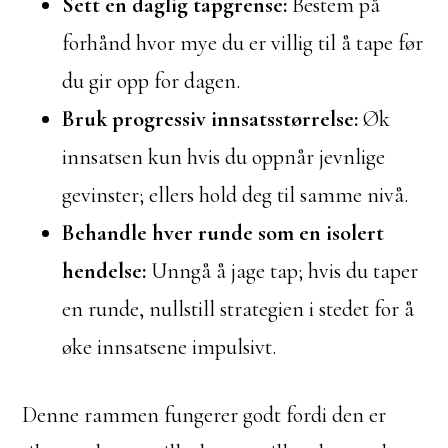
Sett en daglig tapgrense:
Bestem på
forhånd hvor mye du er villig til å tape før
du gir opp for dagen.
Bruk progressiv innsatsstørrelse:
Øk
innsatsen kun hvis du oppnår jevnlige
gevinster; ellers hold deg til samme nivå.
Behandle hver runde som en isolert
hendelse:
Unngå å jage tap; hvis du taper
en runde, nullstill strategien i stedet for å
øke innsatsene impulsivt.
Denne rammen fungerer godt fordi den er