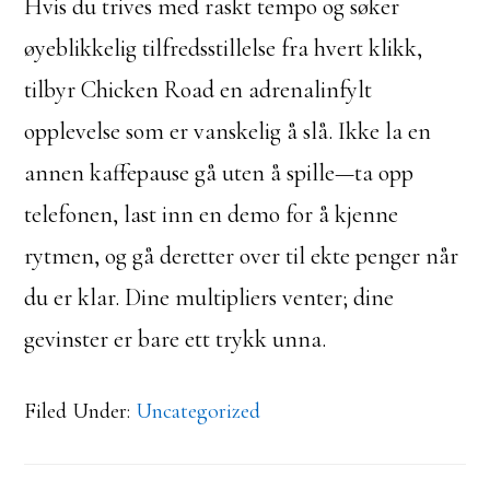
Hvis du trives med raskt tempo og søker
øyeblikkelig tilfredsstillelse fra hvert klikk,
tilbyr Chicken Road en adrenalinfylt
opplevelse som er vanskelig å slå. Ikke la en
annen kaffepause gå uten å spille—ta opp
telefonen, last inn en demo for å kjenne
rytmen, og gå deretter over til ekte penger når
du er klar. Dine multipliers venter; dine
gevinster er bare ett trykk unna.
Filed Under:
Uncategorized