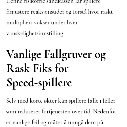
Denne risikofrie sandkassen lar spillere
finjustere reaksjonstider og forstå hvor raskt
multipliers vokser under hver
vanskelighetsinnstilling.
Vanlige Fallgruver og
Rask Fiks for
Speed‑spillere
Selv med korte økter kan spillere falle i feller
som reduserer fortjenesten over tid. Nedenfor
er vanlige feil og måter å unngå dem på: