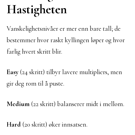
Hastigheten
Vanskelighetsnivåer er mer enn bare tall; de
bestemmer hvor raskt kyllingen løper og hvor
farlig hvert skritt blir.
Easy
(24 skritt) tilbyr lavere multipliers, men
gir deg rom til å puste.
Medium
(22 skritt) balanserer midt i mellom.
Hard
(20 skritt) øker innsatsen.