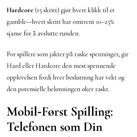
Hardcore
(15 skritt) gjør hvert klikk til et
gamble—hvert skritt har omtrent 10–25%
sjanse for å avslutte runden.
For spillere som jakter på raske spenninger, gir
Hard eller Hardcore den mest spennende
opplevelsen fordi hver beslutning har vekt og
den potensielle belønningen øker raskt.
Mobil‑Først Spilling:
Telefonen som Din