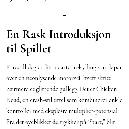
En Rask Introduksjon
til Spillet
Forestill deg en liten cartoon-kylling som løper
over en neonlysende motorvei, hvert skritt
nærmere et glitrende gullegg. Det er Chicken
Road, en crash‑stil tittel som kombinerer enkle
kontroller med eksplosiv multiplier-potensial.
Fra det øyeblikket du trykker på “Start,” blir